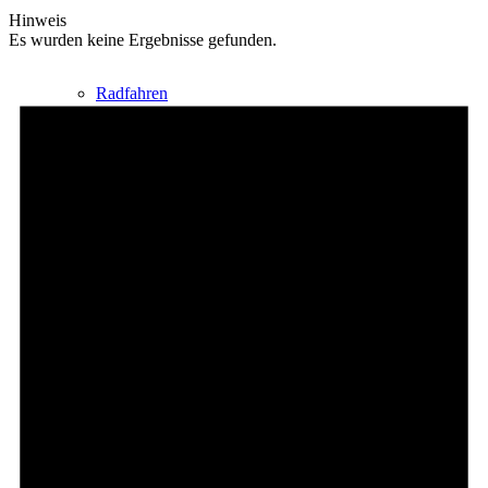
Hinweis
Es wurden keine Ergebnisse gefunden.
Radfahren
Radeltipps
Schwimmen
Kartenvorverkauf