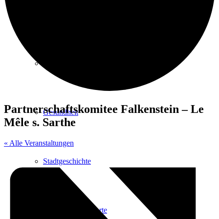
Kurpark
Gastgeber
Partnerschaftskomitee Falkenstein – Le
Gesundheit
Mêle s. Sarthe
« Alle Veranstaltungen
Stadtgeschichte
Heilbäder & Kurorte