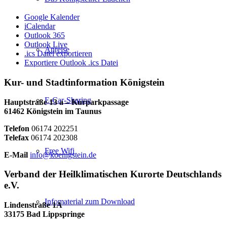
Google Kalender
iCalendar
Outlook 365
Outlook Live
Anreise
.ics Datei exportieren
Exportiere Outlook .ics Datei
Kur- und Stadtinformation Königstein
E-Car-Sharing
Hauptstraße 13 a – Kurparkpassage
61462 Königstein im Taunus
Telefon
06174 202251
Telefax
06174 202308
Free Wifi
E-Mail
info@koenigstein.de
Verband der Heilklimatischen Kurorte Deutschlands
e.V.
Infomaterial zum Download
Lindenstraße 1A
33175 Bad Lippspringe