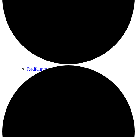
Wandern
Wandertipps
Radfahren
Radeltipps
Schwimmen