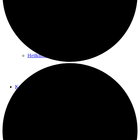
Kurwege
Heilklimaten
Kur & Tourismus
Kur in Königstein