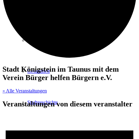
Kurpark
Gastgeber
Stadt Königstein im Taunus mit dem
Gesundheit
Verein Bürger helfen Bürgern e.V.
« Alle Veranstaltungen
Stadtgeschichte
Veranstaltungen von diesem veranstalter
Heilbäder & Kurorte