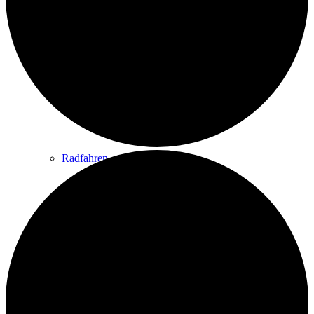
Wandern
Wandertipps
Radfahren
Radeltipps
Schwimmen