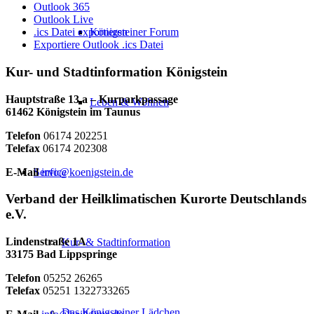
Outlook 365
Outlook Live
Königsteiner Forum
.ics Datei exportieren
Exportiere Outlook .ics Datei
Kur- und Stadtinformation Königstein
Hauptstraße 13 a – Kurparkpassage
Leben & Wohnen
61462 Königstein im Taunus
Telefon
06174 202251
Telefax
06174 202308
E-Mail
info@koenigstein.de
Service
Verband der Heilklimatischen Kurorte Deutschlands
e.V.
Lindenstraße 1A
Kur- & Stadtinformation
33175 Bad Lippspringe
Telefon
05252 26265
Telefax
05251 1322733265
Das Königsteiner Lädchen