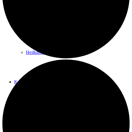
Kurwege
Heilklimaten
Kur & Tourismus
Kur in Königstein