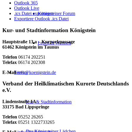
Outlook 365
Outlook Live
Königsteiner Forum
.ics Datei exportieren
Exportiere Outlook .ics Datei
Kur- und Stadtinformation Königstein
Hauptstraße 13 a – Kurparkpassage
Leben & Wohnen
61462 Königstein im Taunus
Telefon
06174 202251
Telefax
06174 202308
E-Mail
info@koenigstein.de
Service
Verband der Heilklimatischen Kurorte Deutschlands
e.V.
Lindenstraße 1A
Kur- & Stadtinformation
33175 Bad Lippspringe
Telefon
05252 26265
Telefax
05251 1322733265
Das Königsteiner Lädchen