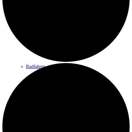
Wandern
Wandertipps
Radfahren
Radeltipps
Schwimmen