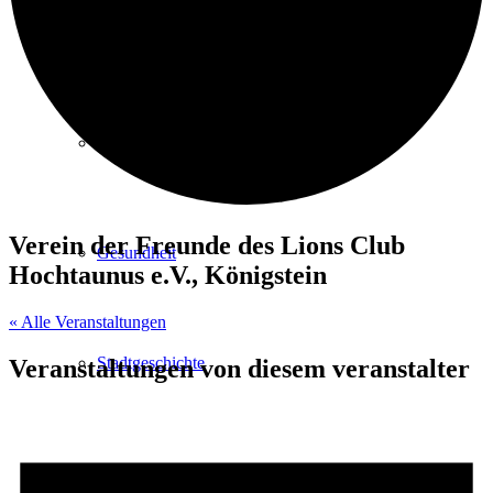
Kurpark
Gastgeber
Verein der Freunde des Lions Club
Gesundheit
Hochtaunus e.V., Königstein
« Alle Veranstaltungen
Stadtgeschichte
Veranstaltungen von diesem veranstalter
Heilbäder & Kurorte