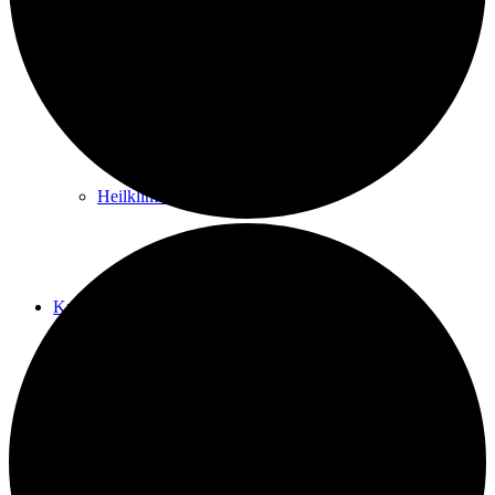
Kurwege
Heilklimaten
Kur & Tourismus
Kur in Königstein