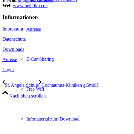
E-Mail
info@heilklima.de
Web
www.heilklima.de
Informationen
Impressum
Anreise
Datenschutz
Downloads
E-Car-Sharing
Anreise
Login
St. Angela-Schule
Hochtaunus-Kliniken gGmbH
Free Wifi
Nach oben scrollen
Infomaterial zum Download