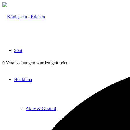
Start
0 Veranstaltungen wurden gefunden.
Heilklima
Aktiv & Gesund