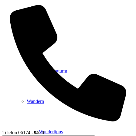
Events
Ausflugsziele
Hardtbergturm
Wandern
Wandertipps
Telefon
06174 - 4620