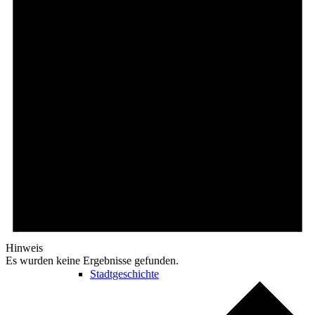
Kultur in Königstein
Die Burgen
Stadtgeschichte
Hinweis
Es wurden keine Ergebnisse gefunden.
Stadtgeschichte