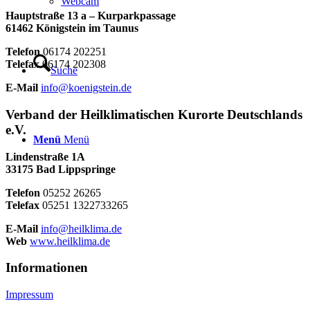
Webcam
Hauptstraße 13 a – Kurparkpassage
61462 Königstein im Taunus
Telefon
06174 202251
Telefax
06174 202308
Suche
E-Mail
info@koenigstein.de
Verband der Heilklimatischen Kurorte Deutschlands
e.V.
Menü
Menü
Lindenstraße 1A
33175 Bad Lippspringe
Telefon
05252 26265
Telefax
05251 1322733265
E-Mail
info@heilklima.de
Web
www.heilklima.de
Informationen
Impressum