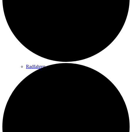
Wandern
Wandertipps
Radfahren
Radeltipps
Schwimmen