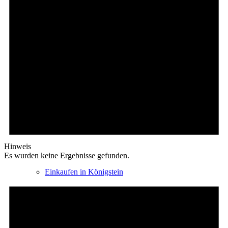
E-Car-Sharing
Free Wifi
Wochenmarkt
Hinweis
Es wurden keine Ergebnisse gefunden.
Einkaufen in Königstein
Kultur