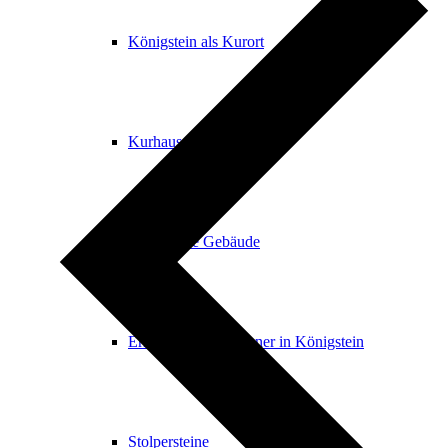
Königstein als Kurort
Kurhaus & Kurpark
Historische Gebäude
Ernst Ludwig Kirchner in Königstein
Stolpersteine