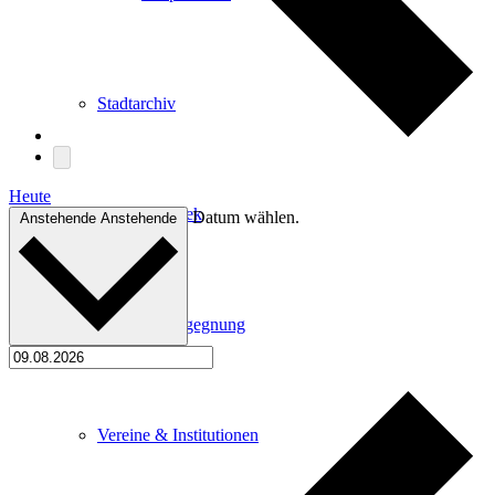
Stadtarchiv
Heute
Stadtbibliothek
Datum wählen.
Anstehende
Anstehende
Haus der Begegnung
Vereine & Institutionen