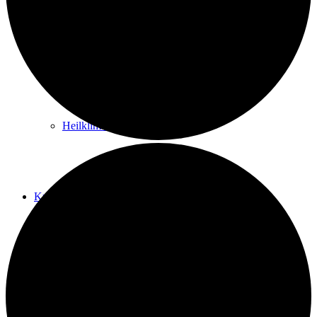
Kurwege
Heilklimaten
Kur & Tourismus
Kur in Königstein