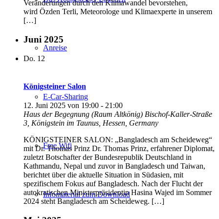
Veränderungen durch den Klimawandel bevorstehen,
wird Özden Terli, Meteorologe und Klimaexperte in unserem
[…]
Juni 2025
Anreise
Do.
12
Königsteiner Salon
E-Car-Sharing
12. Juni 2025 von 19:00
-
21:00
Haus der Begegnung (Raum Altkönig)
Bischof-Kaller-Straße
3, Königstein im Taunus, Hessen, Germany
KÖNIGSTEINER SALON: „Bangladesch am Scheideweg“
Free Wifi
mit Dr. Thomas Prinz Dr. Thomas Prinz, erfahrener Diplomat,
zuletzt Botschafter der Bundesrepublik Deutschland in
Kathmandu, Nepal und zuvor in Bangladesch und Taiwan,
berichtet über die aktuelle Situation in Südasien, mit
spezifischem Fokus auf Bangladesch. Nach der Flucht der
autokratischen Ministerpräsidentin Hasina Wajed im Sommer
Infomaterial zum Download
2024 steht Bangladesch am Scheideweg. […]