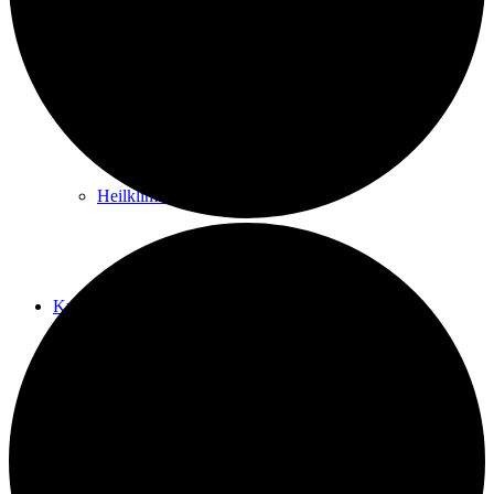
Kurwege
Heilklimaten
Kur & Tourismus
Kur in Königstein