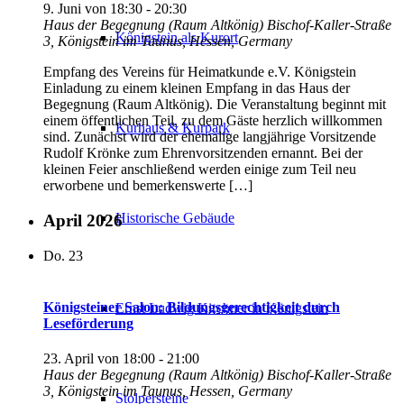
9. Juni von 18:30
-
20:30
Haus der Begegnung (Raum Altkönig)
Bischof-Kaller-Straße
Königstein als Kurort
3, Königstein im Taunus, Hessen, Germany
Empfang des Vereins für Heimatkunde e.V. Königstein
Einladung zu einem kleinen Empfang in das Haus der
Begegnung (Raum Altkönig). Die Veranstaltung beginnt mit
einem öffentlichen Teil, zu dem Gäste herzlich willkommen
Kurhaus & Kurpark
sind. Zunächst wird der ehemalige langjährige Vorsitzende
Rudolf Krönke zum Ehrenvorsitzenden ernannt. Bei der
kleinen Feier anschließend werden einige zum Teil neu
erworbene und bemerkenswerte […]
Historische Gebäude
April 2026
Do.
23
Königsteiner Salon: Bildungsgerechtigkeit durch
Ernst Ludwig Kirchner in Königstein
Leseförderung
23. April von 18:00
-
21:00
Haus der Begegnung (Raum Altkönig)
Bischof-Kaller-Straße
3, Königstein im Taunus, Hessen, Germany
Stolpersteine