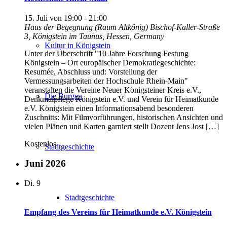
15. Juli von 19:00
-
21:00
Haus der Begegnung (Raum Altkönig)
Bischof-Kaller-Straße
3, Königstein im Taunus, Hessen, Germany
Kultur in Königstein
Unter der Überschrift "10 Jahre Forschung Festung
Königstein – Ort europäischer Demokratiegeschichte:
Resumée, Abschluss und: Vorstellung der
Vermessungsarbeiten der Hochschule Rhein-Main"
veranstalten die Vereine Neuer Königsteiner Kreis e.V.,
Die Burgen
Denkmalpflege Königstein e.V. und Verein für Heimatkunde
e.V. Königstein einen Informationsabend besonderen
Zuschnitts: Mit Filmvorführungen, historischen Ansichten und
vielen Plänen und Karten garniert stellt Dozent Jens Jost […]
Kostenlos
Stadtgeschichte
Juni 2026
Di.
9
Stadtgeschichte
Empfang des Vereins für Heimatkunde e.V. Königstein