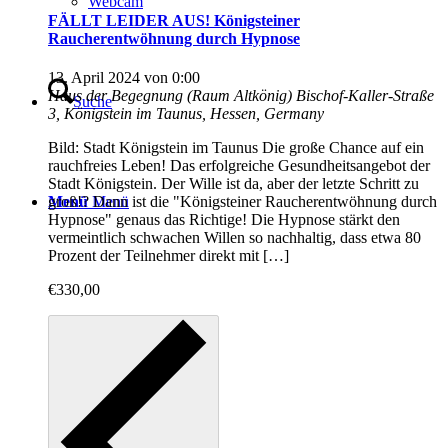
Webcam
FÄLLT LEIDER AUS! Königsteiner
Raucherentwöhnung durch Hypnose
13. April 2024 von 0:00
Haus der Begegnung (Raum Altkönig)
Bischof-Kaller-Straße
Suche
3, Königstein im Taunus, Hessen, Germany
Bild: Stadt Königstein im Taunus Die große Chance auf ein
rauchfreies Leben! Das erfolgreiche Gesundheitsangebot der
Stadt Königstein. Der Wille ist da, aber der letzte Schritt zu
Menü
Menü
groß!? Dann ist die "Königsteiner Raucherentwöhnung durch
Hypnose" genaus das Richtige! Die Hypnose stärkt den
vermeintlich schwachen Willen so nachhaltig, dass etwa 80
Prozent der Teilnehmer direkt mit […]
€330,00