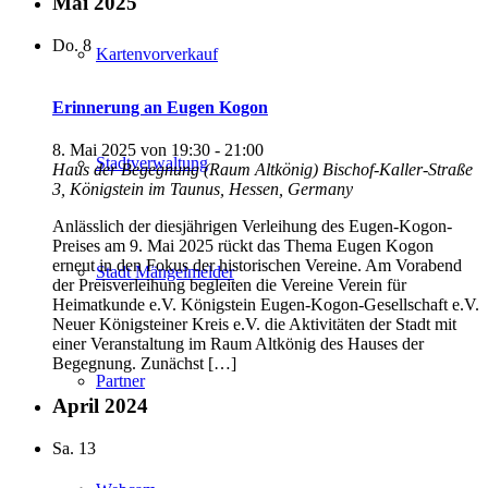
Mai 2025
Do.
8
Kartenvorverkauf
Erinnerung an Eugen Kogon
8. Mai 2025 von 19:30
-
21:00
Stadtverwaltung
Haus der Begegnung (Raum Altkönig)
Bischof-Kaller-Straße
3, Königstein im Taunus, Hessen, Germany
Anlässlich der diesjährigen Verleihung des Eugen-Kogon-
Preises am 9. Mai 2025 rückt das Thema Eugen Kogon
erneut in den Fokus der historischen Vereine. Am Vorabend
Stadt Mängelmelder
der Preisverleihung begleiten die Vereine Verein für
Heimatkunde e.V. Königstein Eugen-Kogon-Gesellschaft e.V.
Neuer Königsteiner Kreis e.V. die Aktivitäten der Stadt mit
einer Veranstaltung im Raum Altkönig des Hauses der
Begegnung. Zunächst […]
Partner
April 2024
Sa.
13