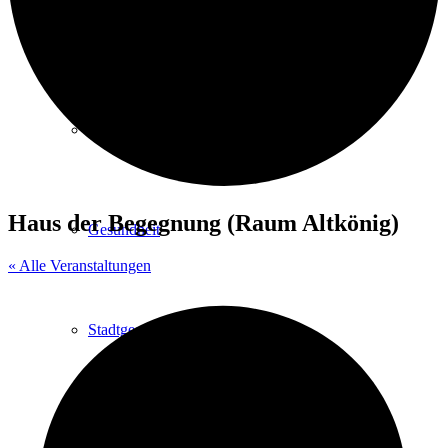
Kurpark
Gastgeber
Haus der Begegnung (Raum Altkönig)
Gesundheit
« Alle Veranstaltungen
Stadtgeschichte
Heilbäder & Kurorte