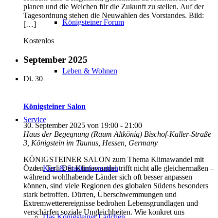
planen und die Weichen für die Zukunft zu stellen. Auf der
Tagesordnung stehen die Neuwahlen des Vorstandes. Bild:
Königsteiner Forum
[…]
Kostenlos
September 2025
Leben & Wohnen
Di.
30
Königsteiner Salon
Service
30. September 2025 von 19:00
-
21:00
Haus der Begegnung (Raum Altkönig)
Bischof-Kaller-Straße
3, Königstein im Taunus, Hessen, Germany
KÖNIGSTEINER SALON zum Thema Klimawandel mit
Kur- & Stadtinformation
Özden Terli Der Klimawandel trifft nicht alle gleichermaßen –
während wohlhabende Länder sich oft besser anpassen
können, sind viele Regionen des globalen Südens besonders
stark betroffen. Dürren, Überschwemmungen und
Extremwetterereignisse bedrohen Lebensgrundlagen und
verschärfen soziale Ungleichheiten. Wie konkret uns
Das Königsteiner Lädchen