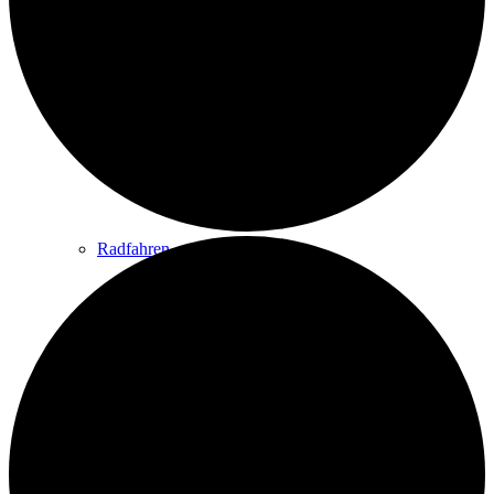
Wandern
Wandertipps
Radfahren
Radeltipps
Schwimmen