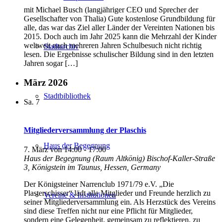
mit Michael Busch (langjähriger CEO und Sprecher der
Gesellschafter von Thalia) Gute kostenlose Grundbildung für
alle, das war das Ziel aller Länder der Vereinten Nationen bis
2015. Doch auch im Jahr 2025 kann die Mehrzahl der Kinder
weltweit nach mehreren Jahren Schulbesuch nicht richtig
Stadtarchiv
lesen. Die Ergebnisse schulischer Bildung sind in den letzten
Jahren sogar […]
März 2026
Stadtbibliothek
Sa.
7
Mitgliederversammlung der Plaschis
Haus der Begegnung
7. März von 14:00
-
17:00
Haus der Begegnung (Raum Altkönig)
Bischof-Kaller-Straße
3, Königstein im Taunus, Hessen, Germany
Der Königsteiner Narrenclub 1971/79 e.V. „Die
Plasterschisser“ lädt alle Mitglieder und Freunde herzlich zu
Vereine & Institutionen
seiner Mitgliederversammlung ein. Als Herzstück des Vereins
sind diese Treffen nicht nur eine Pflicht für Mitglieder,
sondern eine Gelegenheit, gemeinsam zu reflektieren, zu