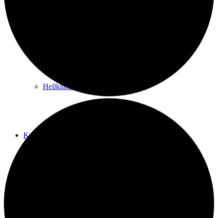
Kurwege
Heilklimaten
Kur & Tourismus
Kur in Königstein