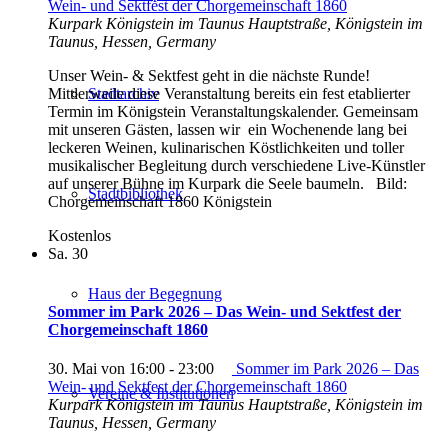
Wein- und Sektfest der Chorgemeinschaft 1860
Kurpark Königstein im Taunus
Hauptstraße, Königstein im
Taunus, Hessen, Germany
Unser ‍Wein- ‍& ‍Sektfest ‍geht ‍in ‍die ‍nächste ‍Runde!
Stadtarchiv
‍Mittlerweile ‍diese Veranstaltung ‍bereits ‍ein ‍fest ‍etablierter
‍Termin ‍im ‍Königstein ‍Veranstaltungskalender. ‍Gemeinsam
‍mit ‍unseren ‍Gästen, ‍lassen ‍wir ‍ein ‍Wochenende ‍lang ‍bei
‍leckeren ‍Weinen, ‍kulinarischen ‍Köstlichkeiten ‍und ‍toller
‍musikalischer ‍Begleitung ‍durch ‍verschiedene ‍Live-Künstler
‍auf ‍unserer ‍Bühne ‍im ‍Kurpark ‍die Seele baumeln. Bild:
Stadtbibliothek
Chorgemeinschaft 1860 Königstein
Kostenlos
Sa.
30
Haus der Begegnung
Sommer im Park 2026 – Das Wein- und Sektfest der
Chorgemeinschaft 1860
30. Mai von 16:00
-
23:00
Sommer im Park 2026 – Das
Wein- und Sektfest der Chorgemeinschaft 1860
Vereine & Institutionen
Kurpark Königstein im Taunus
Hauptstraße, Königstein im
Taunus, Hessen, Germany