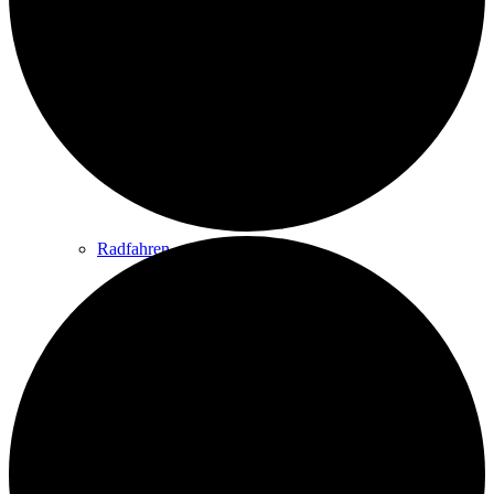
Wandern
Wandertipps
Radfahren
Radeltipps
Schwimmen