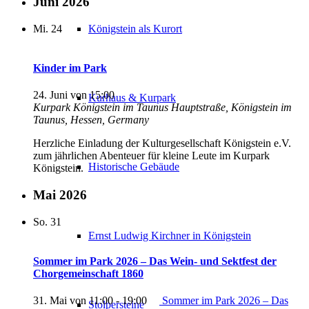
Juni 2026
Mi.
24
Königstein als Kurort
Kinder im Park
24. Juni von 15:00
Kurhaus & Kurpark
Kurpark Königstein im Taunus
Hauptstraße, Königstein im
Taunus, Hessen, Germany
Herzliche Einladung der Kulturgesellschaft Königstein e.V.
zum jährlichen Abenteuer für kleine Leute im Kurpark
Historische Gebäude
Königstein.
Mai 2026
So.
31
Ernst Ludwig Kirchner in Königstein
Sommer im Park 2026 – Das Wein- und Sektfest der
Chorgemeinschaft 1860
31. Mai von 11:00
-
19:00
Sommer im Park 2026 – Das
Stolpersteine