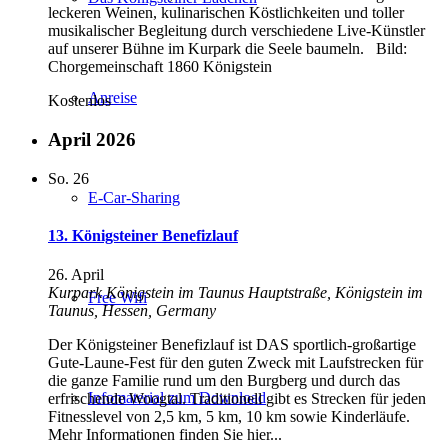
‍leckeren ‍Weinen, ‍kulinarischen ‍Köstlichkeiten ‍und ‍toller
‍musikalischer ‍Begleitung ‍durch ‍verschiedene ‍Live-Künstler
‍auf ‍unserer ‍Bühne ‍im ‍Kurpark ‍die Seele baumeln. Bild:
Chorgemeinschaft 1860 Königstein
Anreise
Kostenlos
April 2026
So.
26
E-Car-Sharing
13. Königsteiner Benefizlauf
26. April
Kurpark Königstein im Taunus
Hauptstraße, Königstein im
Free Wifi
Taunus, Hessen, Germany
Der Königsteiner Benefizlauf ist DAS sportlich-großartige
Gute-Laune-Fest für den guten Zweck mit Laufstrecken für
die ganze Familie rund um den Burgberg und durch das
Infomaterial zum Download
erfrischende Woogtal. Traditionell gibt es Strecken für jeden
Fitnesslevel von 2,5 km, 5 km, 10 km sowie Kinderläufe.
Mehr Informationen finden Sie hier...