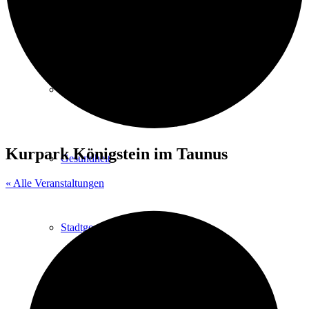
Kurpark
Gastgeber
Kurpark Königstein im Taunus
Gesundheit
« Alle Veranstaltungen
Stadtgeschichte
Heilbäder & Kurorte