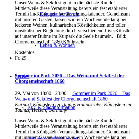
Unser ‍Wein- ‍& ‍Sektfest ‍geht ‍in ‍die ‍nächste ‍Runde!
‍Mittlerweile ‍diese Veranstaltung ‍bereits ‍ein ‍fest ‍etablierter
‍Termin ‍im ‍Königstein ‍Veranstaltungskalender. ‍Gemeinsam
Königsteiner Forum
‍mit ‍unseren ‍Gästen, ‍lassen ‍wir ‍ein ‍Wochenende ‍lang ‍bei
‍leckeren ‍Weinen, ‍kulinarischen ‍Köstlichkeiten ‍und ‍toller
‍musikalischer ‍Begleitung ‍durch ‍verschiedene ‍Live-Künstler
‍auf ‍unserer ‍Bühne ‍im ‍Kurpark ‍die Seele baumeln. Bild:
Chorgemeinschaft 1860 Königstein
Leben & Wohnen
Kostenlos
Fr.
29
Sommer im Park 2026 – Das Wein- und Sektfest der
Service
Chorgemeinschaft 1860
29. Mai von 18:00
-
23:00
Sommer im Park 2026 – Das
Wein- und Sektfest der Chorgemeinschaft 1860
Kurpark Königstein im Taunus
Hauptstraße, Königstein im
Kur- & Stadtinformation
Taunus, Hessen, Germany
Unser ‍Wein- ‍& ‍Sektfest ‍geht ‍in ‍die ‍nächste ‍Runde!
‍Mittlerweile ‍diese Veranstaltung ‍bereits ‍ein ‍fest ‍etablierter
‍Termin ‍im ‍Königstein ‍Veranstaltungskalender. ‍Gemeinsam
‍mit ‍unseren ‍Gästen, ‍lassen ‍wir ‍ein ‍Wochenende ‍lang ‍bei
Das Königsteiner Lädchen