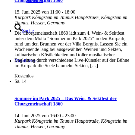
Chorgemeinschaft 1860
Webcam
15. Juni 2025 von 11:00
-
18:00
Kurpark Königstein im Taunus
Hauptstraße, Königstein im
Taunus, Hessen, Germany
Suche
D‍ie Chorgemeinschaft 1860 lädt zum 4. Wein- & Sektfest
unter dem Motto "Sommer im Park 2025" in den Kurpark,
rund um den Brunnen vor der Villa Borgnis. Lassen Sie ein
‍Wochenende ‍lang ‍bei ‍ausgewählten ‍Weinen und Sekten,
‍kulinarischen ‍Köstlichkeiten ‍und ‍toller ‍musikalischer
‍Begleitung ‍durch ‍verschiedene ‍Live-Künstler ‍auf ‍der ‍Bühne
Menü
Menü
‍im ‍Kurpark ‍die ‍Seele ‍baumeln. Sekten, […]
Kostenlos
Sa.
14
Sommer im Park 2025 – Das Wein- & Sektfest der
Chorgemeinschaft 1860
14. Juni 2025 von 16:00
-
23:00
Kurpark Königstein im Taunus
Hauptstraße, Königstein im
Taunus, Hessen, Germany