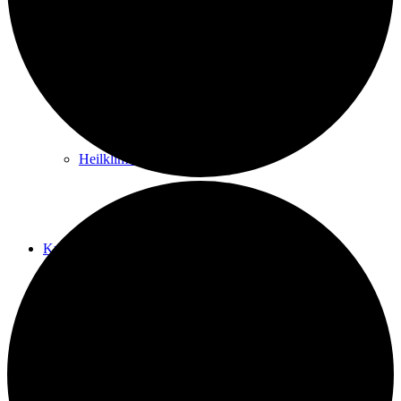
Kurwege
Heilklimaten
Kur & Tourismus
Kur in Königstein