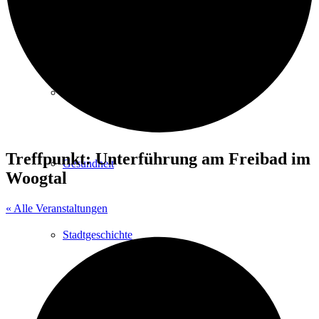
Kurpark
Gastgeber
Treffpunkt: Unterführung am Freibad im
Gesundheit
Woogtal
« Alle Veranstaltungen
Stadtgeschichte
Heilbäder & Kurorte