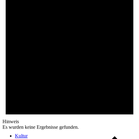
E-Car-Sharing
Free Wifi
Wochenmarkt
Einkaufen in Königstein
Hinweis
Es wurden keine Ergebnisse gefunden.
Kultur