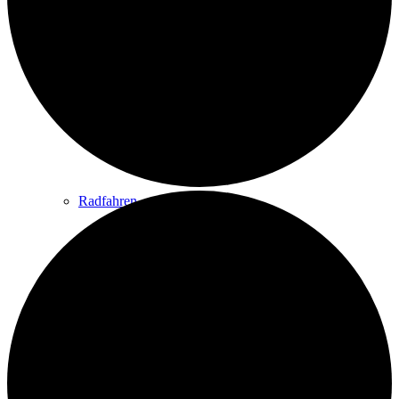
Wandern
Wandertipps
Radfahren
Radeltipps
Schwimmen