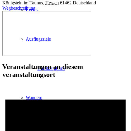
Königstein im Taunus
,
Hessen
61462
Deutschland
Wegbeschreibung
Events
Ausflugsziele
Veranstaltungen an diesem
Hardtbergturm
veranstaltungsort
Wandern
Wandertipps