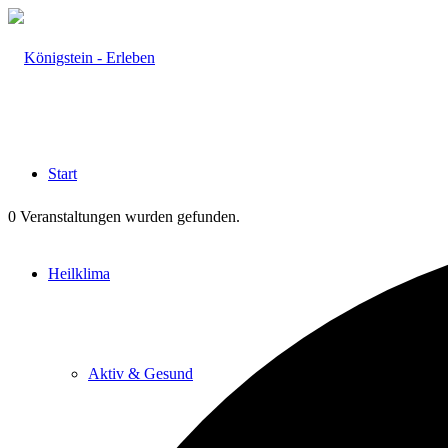
Start
0 Veranstaltungen wurden gefunden.
Heilklima
Aktiv & Gesund