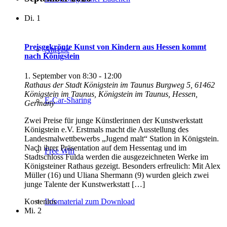
Di.
1
Preisgekrönte Kunst von Kindern aus Hessen kommt
Anreise
nach Königstein
1. September von 8:30
-
12:00
Rathaus der Stadt Königstein im Taunus
Burgweg 5, 61462
Königstein im Taunus, Königstein im Taunus, Hessen,
E-Car-Sharing
Germany
Zwei Preise für junge Künstlerinnen der Kunstwerkstatt
Königstein e.V. Erstmals macht die Ausstellung des
Landesmalwettbewerbs „Jugend malt“ Station in Königstein.
Nach ihrer Präsentation auf dem Hessentag und im
Free Wifi
Stadtschloss Fulda werden die ausgezeichneten Werke im
Königsteiner Rathaus gezeigt. Besonders erfreulich: Mit Alex
Müller (16) und Uliana Shermann (9) wurden gleich zwei
junge Talente der Kunstwerkstatt […]
Infomaterial zum Download
Kostenlos
Mi.
2