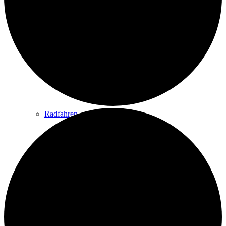
Wandern
Wandertipps
Radfahren
Radeltipps
Schwimmen