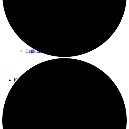
Kurwege
Heilklimaten
Kur & Tourismus
Kur in Königstein