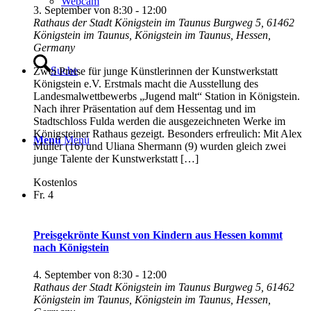
Webcam
3. September von 8:30
-
12:00
Rathaus der Stadt Königstein im Taunus
Burgweg 5, 61462
Königstein im Taunus, Königstein im Taunus, Hessen,
Germany
Suche
Zwei Preise für junge Künstlerinnen der Kunstwerkstatt
Königstein e.V. Erstmals macht die Ausstellung des
Landesmalwettbewerbs „Jugend malt“ Station in Königstein.
Nach ihrer Präsentation auf dem Hessentag und im
Stadtschloss Fulda werden die ausgezeichneten Werke im
Königsteiner Rathaus gezeigt. Besonders erfreulich: Mit Alex
Menü
Menü
Müller (16) und Uliana Shermann (9) wurden gleich zwei
junge Talente der Kunstwerkstatt […]
Kostenlos
Fr.
4
Preisgekrönte Kunst von Kindern aus Hessen kommt
nach Königstein
4. September von 8:30
-
12:00
Rathaus der Stadt Königstein im Taunus
Burgweg 5, 61462
Königstein im Taunus, Königstein im Taunus, Hessen,