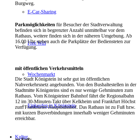
Burgweg.
E-Car-Sharing
Parkmöglichkeiten
für Besucher der Stadtverwaltung
befinden sich in begrenzter Anzahl unmittelbar vor dem
Rathaus, weitere finden sich in der näheren Umgebung. Ab
16.00 Uhr stehen auch die Parkplätze der Bediensteten zur
Free Wifi
Verfügung.
mit öffentlichen Verkehrsmitteln
Wochenmarkt
Die Stadt Königstein ist sehr gut im öffentlichen
Nahverkehrsnetz angebunden. Von den Bushaltestellen in der
Stadtmitte Königsteins sind es nur wenige Gehminuten zum
Rathaus. Vom Königsteiner Bahnhof fährt die Regionalbahn
12 im 30-Minuten-Takt über Kelkheim und Frankfurt Höchst
Einkaufen in Königstein
zum Frankfurter Hauptbahnhof. Das Rathaus ist zu Fuß bzw.
mit kurzen Busverbindungen innerhalb weniger Gehminuten
erreichbar.
Kultur
zu Fuß: