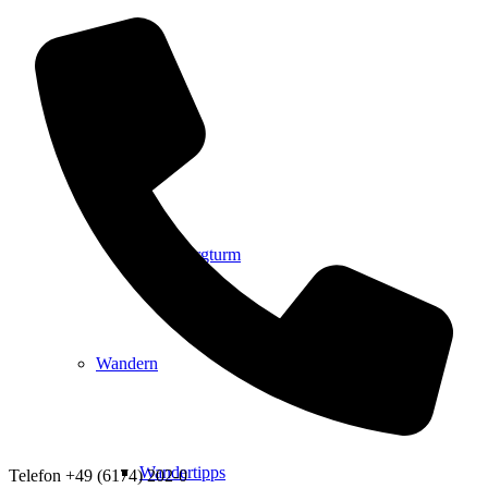
Events
Ausflugsziele
Hardtbergturm
Wandern
Wandertipps
Telefon
+49 (6174) 202-0