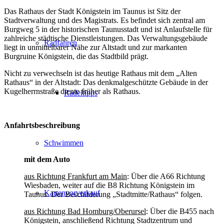
Das Rathaus der Stadt Königstein im Taunus ist Sitz der
Stadtverwaltung und des Magistrats. Es befindet sich zentral am
Burgweg 5 in der historischen Taunusstadt und ist Anlaufstelle für
zahlreiche städtische Dienstleistungen. Das Verwaltungsgebäude
Radfahren
liegt in unmittelbarer Nähe zur Altstadt und zur markanten
Burgruine Königstein, die das Stadtbild prägt.
Nicht zu verwechseln ist das heutige Rathaus mit dem „Alten
Rathaus“ in der Altstadt: Das denkmalgeschützte Gebäude in der
Kugelherrnstraße diente früher als Rathaus.
Radeltipps
Anfahrtsbeschreibung
Schwimmen
mit dem Auto
aus Richtung Frankfurt am Main
: Über die A66 Richtung
Wiesbaden, weiter auf die B8 Richtung Königstein im
Kartenvorverkauf
Taunus. Der Beschilderung „Stadtmitte/Rathaus“ folgen.
aus Richtung Bad Homburg/Oberursel
: Über die B455 nach
Königstein, anschließend Richtung Stadtzentrum und