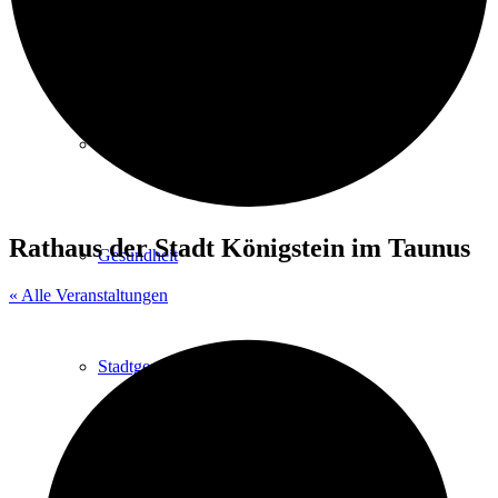
Kurpark
Gastgeber
Rathaus der Stadt Königstein im Taunus
Gesundheit
« Alle Veranstaltungen
Stadtgeschichte
Heilbäder & Kurorte