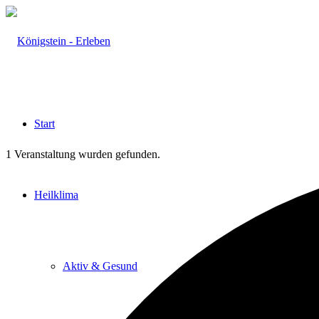
Start
1 Veranstaltung wurden gefunden.
Heilklima
Aktiv & Gesund