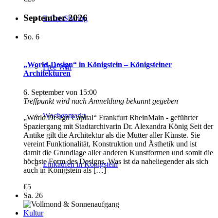
September 2026
E-Car-Sharing
So.
6
„World-Design“ in Königstein – Königsteiner
Free Wifi
Architekturen
6. September von 15:00
Treffpunkt wird nach Anmeldung bekannt gegeben
Wochenmarkt
„World Design Capital“ Frankfurt RheinMain - geführter
Spaziergang mit Stadtarchivarin Dr. Alexandra König Seit der
Antike gilt die Architektur als die Mutter aller Künste. Sie
vereint Funktionalität, Konstruktion und Ästhetik und ist
damit die Grundlage aller anderen Kunstformen und somit die
höchste Form des Designs. Was ist da naheliegender als sich
Einkaufen in Königstein
auch in Königstein als […]
€5
Sa.
26
Kultur