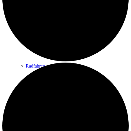
Wandern
Wandertipps
Radfahren
Radeltipps
Schwimmen