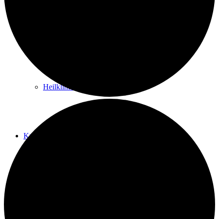
Kurwege
Heilklimaten
Kur & Tourismus
Kur in Königstein