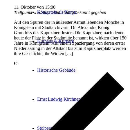
11. Oktober von 15:00
Königstein als Kurort
Treffpunkt wird nach Anmeldung bekannt gegeben
Auf den Spuren der in äußerster Armut lebenden Mönche in
Königstein mit Stadtarchivarin Dr. Alexandra König
Grundriss des Kapuzinerklosters Die Kapuziner, nach denen
heute der Platz in der Stadtmitte benannt ist, wirkten über 150
Kurhaus & Kurpark
Jahre in Königstein. Auf einem Spaziergang von deren erster
Niederlassung in der Altstadt bis zum Kapuzinerplatz werden
ihre Geschichte, ihr Wirken […]
€5
Historische Gebäude
Ernst Ludwig Kirchner in Königstein
Stolpersteine