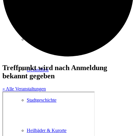
Kurpark
Gastgeber
Treffpunkt wird nach Anmeldung
Gesundheit
bekannt gegeben
« Alle Veranstaltungen
Stadtgeschichte
Heilbäder & Kurorte