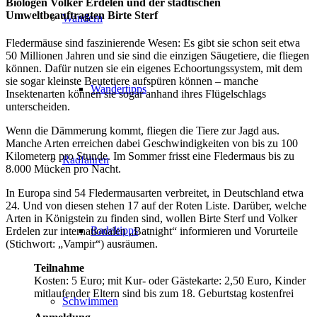
Biologen Volker Erdelen und der städtischen
Umweltbeauftragten Birte Sterf
Wandern
Fledermäuse sind faszinierende Wesen: Es gibt sie schon seit etwa
50 Millionen Jahren und sie sind die einzigen Säugetiere, die fliegen
können. Dafür nutzen sie ein eigenes Echoortungssystem, mit dem
sie sogar kleinste Beutetiere aufspüren können – manche
Wandertipps
Insektenarten können sie sogar anhand ihres Flügelschlags
unterscheiden.
Wenn die Dämmerung kommt, fliegen die Tiere zur Jagd aus.
Manche Arten erreichen dabei Geschwindigkeiten von bis zu 100
Kilometern pro Stunde. Im Sommer frisst eine Fledermaus bis zu
Radfahren
8.000 Mücken pro Nacht.
In Europa sind 54 Fledermausarten verbreitet, in Deutschland etwa
24. Und von diesen stehen 17 auf der Roten Liste. Darüber, welche
Arten in Königstein zu finden sind, wollen Birte Sterf und Volker
Radeltipps
Erdelen zur internationalen „Batnight“ informieren und Vorurteile
(Stichwort: „Vampir“) ausräumen.
Teilnahme
Kosten: 5 Euro; mit Kur- oder Gästekarte: 2,50 Euro, Kinder
mitlaufender Eltern sind bis zum 18. Geburtstag kostenfrei
Schwimmen