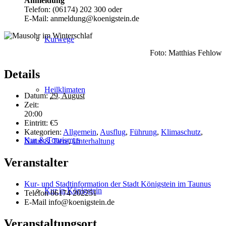
Anmeldung
Telefon: (06174) 202 300 oder
E-Mail: anmeldung@koenigstein.de
Kurwege
Foto: Matthias Fehlow
Details
Heilklimaten
Datum:
29. August
Zeit:
20:00
Eintritt:
€5
Kategorien:
Allgemein
,
Ausflug
,
Führung
,
Klimaschutz
,
Kur & Tourismus
Natur & Tiere
,
Unterhaltung
Veranstalter
Kur- und Stadtinformation der Stadt Königstein im Taunus
Kur in Königstein
Telefon
06174 202251
E-Mail
info@koenigstein.de
Veranstaltungsort