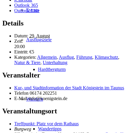
Outlook 365
Events
Outlook Live
Details
Datum:
29. August
Ausflugsziele
Zeit:
20:00
Eintritt:
€5
Kategorien:
Allgemein
,
Ausflug
,
Führung
,
Klimaschutz
,
Natur & Tiere
,
Unterhaltung
Hardtbergturm
Veranstalter
Kur- und Stadtinformation der Stadt Königstein im Taunus
Telefon
06174 202251
E-Mail
info@koenigstein.de
Wandern
Veranstaltungsort
Treffpunkt: Platz vor dem Rathaus
Wandertipps
Burgweg