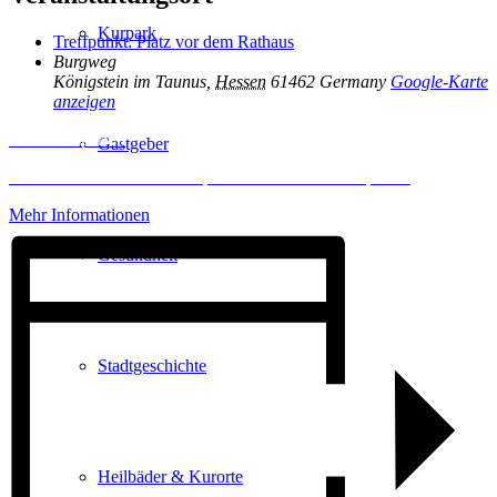
Kurpark
Treffpunkt: Platz vor dem Rathaus
Burgweg
Königstein im Taunus
,
Hessen
61462
Germany
Google-Karte
anzeigen
Inhalt entsperren
Gastgeber
Erforderlichen Service akzeptieren und Inhalte entsperren
Mehr Informationen
Gesundheit
Stadtgeschichte
Heilbäder & Kurorte