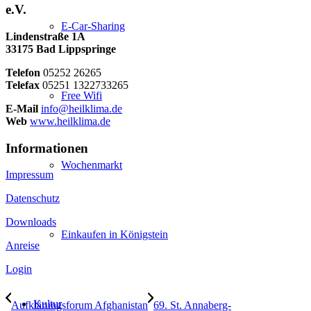
e.V.
E-Car-Sharing
Lindenstraße 1A
33175 Bad Lippspringe
Telefon
05252 26265
Telefax
05251 1322733265
Free Wifi
E-Mail
info@heilklima.de
Web
www.heilklima.de
Informationen
Wochenmarkt
Impressum
Datenschutz
Downloads
Einkaufen in Königstein
Anreise
Login
Kultur
Aufklärungsforum Afghanistan
69. St. Annaberg-