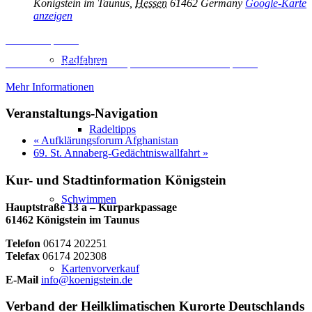
Königstein im Taunus
,
Hessen
61462
Germany
Google-Karte
anzeigen
Inhalt entsperren
Radfahren
Erforderlichen Service akzeptieren und Inhalte entsperren
Mehr Informationen
Veranstaltungs-Navigation
Radeltipps
«
Aufklärungsforum Afghanistan
69. St. Annaberg-Gedächtniswallfahrt
»
Kur- und Stadtinformation Königstein
Schwimmen
Hauptstraße 13 a – Kurparkpassage
61462 Königstein im Taunus
Telefon
06174 202251
Telefax
06174 202308
Kartenvorverkauf
E-Mail
info@koenigstein.de
Verband der Heilklimatischen Kurorte Deutschlands