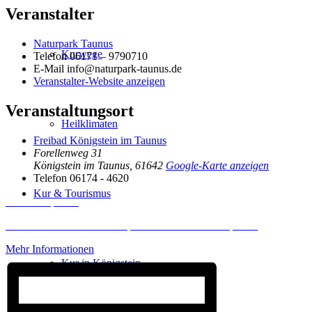
Veranstalter
Naturpark Taunus
Kurwege
Telefon
06171 – 9790710
E-Mail
info@naturpark-taunus.de
Veranstalter-Website anzeigen
Veranstaltungsort
Heilklimaten
Freibad Königstein im Taunus
Forellenweg 31
Königstein im Taunus
,
61642
Google-Karte anzeigen
Telefon
06174 - 4620
Kur & Tourismus
Inhalt entsperren
Erforderlichen Service akzeptieren und Inhalte entsperren
Mehr Informationen
Kur in Königstein