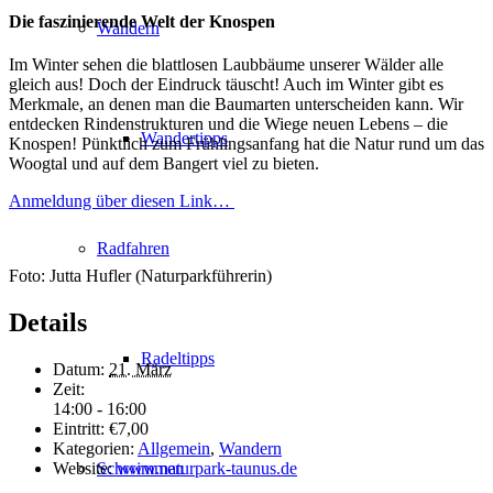
Die faszinierende Welt der Knospen
Wandern
Im Winter sehen die blattlosen Laubbäume unserer Wälder alle
gleich aus! Doch der Eindruck täuscht! Auch im Winter gibt es
Merkmale, an denen man die Baumarten unterscheiden kann. Wir
entdecken Rindenstrukturen und die Wiege neuen Lebens – die
Wandertipps
Knospen! Pünktlich zum Frühlingsanfang hat die Natur rund um das
Woogtal und auf dem Bangert viel zu bieten.
Anmeldung über diesen Link…
Radfahren
Foto: Jutta Hufler (Naturparkführerin)
Details
Radeltipps
Datum:
21. März
Zeit:
14:00 - 16:00
Eintritt:
€7,00
Kategorien:
Allgemein
,
Wandern
Website:
www.naturpark-taunus.de
Schwimmen