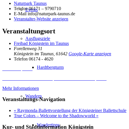
Naturpark Taunus
Telefon
06171 – 9790710
Events
E-Mail
info@naturpark-taunus.de
Veranstalter-Website anzeigen
Veranstaltungsort
Ausflugsziele
Freibad Königstein im Taunus
Forellenweg 31
Königstein im Taunus
,
61642
Google-Karte anzeigen
Telefon
06174 - 4620
Hardtbergturm
Inhalt entsperren
Erforderlichen Service akzeptieren und Inhalte entsperren
Mehr Informationen
Wandern
Veranstaltungs-Navigation
«
Raymonda-Ballettvorstellung der Königsteiner Ballettschule
True Colors – Welcome to the Shadowworld
»
Wandertipps
Kur- und Stadtinformation Königstein