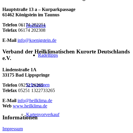
Hauptstraße 13 a – Kurparkpassage
61462 Königstein im Taunus
Telefon
06174 202251
Radfahren
Telefax
06174 202308
E-Mail
info@koenigstein.de
Verband der Heilklimatischen Kurorte Deutschlands
Radeltipps
e.V.
Lindenstraße 1A
33175 Bad Lippspringe
Schwimmen
Telefon
05252 26265
Telefax
05251 1322733265
E-Mail
info@heilklima.de
Web
www.heilklima.de
Kartenvorverkauf
Informationen
Impressum