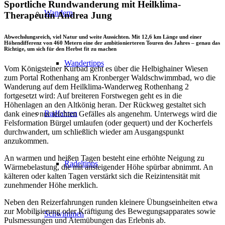
Sportliche Rundwanderung mit Heilklima-
Wandern
Therapeutin Andrea Jung
Abwechslungsreich, viel Natur und weite Aussichten. Mit 12,6 km Länge und einer
Höhendifferenz von 460 Metern eine der ambitionierteren Touren des Jahres – genau das
Richtige, um sich für den Herbst fit zu machen
Wandertipps
Vom Königsteiner Kurbad geht es über die Helbighainer Wiesen
zum Portal Rothenhang am Kronberger Waldschwimmbad, wo die
Wanderung auf dem Heilklima-Wanderweg Rothenhang 2
fortgesetzt wird: Auf breiteren Forstwegen geht es in die
Höhenlagen an den Altkönig heran. Der Rückweg gestaltet sich
Radfahren
dank eines nur leichten Gefälles als angenehm. Unterwegs wird die
Felsformation Bürgel umlaufen (oder gequert) und der Kocherfels
durchwandert, um schließlich wieder am Ausgangspunkt
anzukommen.
An warmen und heißen Tagen besteht eine erhöhte Neigung zu
Radeltipps
Wärmebelastung, die mit ansteigender Höhe spürbar abnimmt. An
kälteren oder kalten Tagen verstärkt sich die Reizintensität mit
zunehmender Höhe merklich.
Neben den Reizerfahrungen runden kleinere Übungseinheiten etwa
zur Mobilisierung oder Kräftigung des Bewegungsapparates sowie
Schwimmen
Pulsmessungen und Atemübungen das Erlebnis ab.