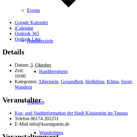
Events
Google Kalender
iCalendar
Outlook 365
Outlook Live
Ausflugsziele
Details
Datum:
3. Oktober
Zeit:
Hardtbergturm
10:00
Kategorien:
Allgemein
,
Gesundheit
,
Heilklima
,
Klima
,
Sport
,
Wandern
Veranstalter
Wandern
Kur- und Stadtinformation der Stadt Königstein im Taunus
Telefon
06174 202251
E-Mail
info@koenigstein.de
Wandertipps
Veranstaltungsort