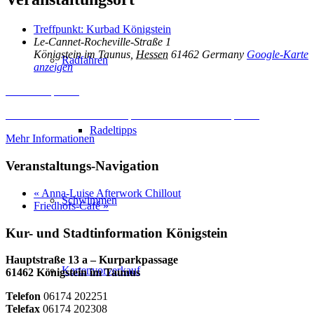
Treffpunkt: Kurbad Königstein
Le-Cannet-Rocheville-Straße 1
Königstein im Taunus
,
Hessen
61462
Germany
Google-Karte
Radfahren
anzeigen
Inhalt entsperren
Erforderlichen Service akzeptieren und Inhalte entsperren
Radeltipps
Mehr Informationen
Veranstaltungs-Navigation
«
Anna-Luise Afterwork Chillout
Schwimmen
Friedhofs-Café
»
Kur- und Stadtinformation Königstein
Hauptstraße 13 a – Kurparkpassage
Kartenvorverkauf
61462 Königstein im Taunus
Telefon
06174 202251
Telefax
06174 202308