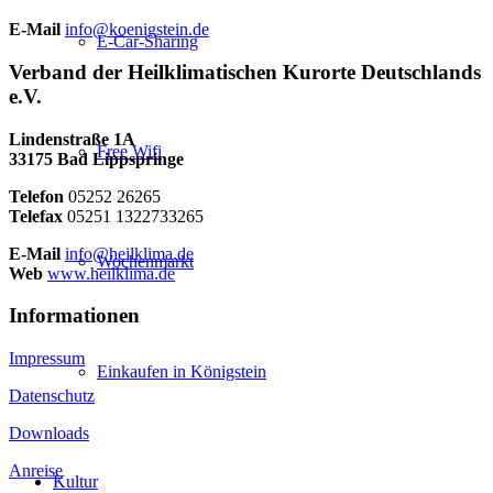
E-Mail
info@koenigstein.de
E-Car-Sharing
Verband der Heilklimatischen Kurorte Deutschlands
e.V.
Lindenstraße 1A
Free Wifi
33175 Bad Lippspringe
Telefon
05252 26265
Telefax
05251 1322733265
E-Mail
info@heilklima.de
Wochenmarkt
Web
www.heilklima.de
Informationen
Impressum
Einkaufen in Königstein
Datenschutz
Downloads
Anreise
Kultur