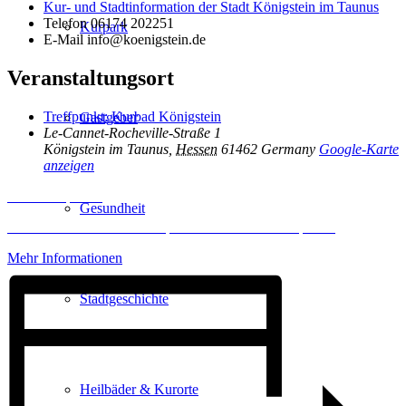
Kur- und Stadtinformation der Stadt Königstein im Taunus
Telefon
06174 202251
Kurpark
E-Mail
info@koenigstein.de
Veranstaltungsort
Treffpunkt: Kurbad Königstein
Gastgeber
Le-Cannet-Rocheville-Straße 1
Königstein im Taunus
,
Hessen
61462
Germany
Google-Karte
anzeigen
Inhalt entsperren
Gesundheit
Erforderlichen Service akzeptieren und Inhalte entsperren
Mehr Informationen
Stadtgeschichte
Heilbäder & Kurorte