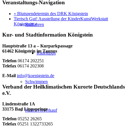
Veranstaltungs-Navigation
«
Blutspendetermin des DRK Königstein
Tierisch Gut! Ausstellung der KinderKunstWerkstatt
Königstein
»
Radfahren
Kur- und Stadtinformation Königstein
Hauptstraße 13 a – Kurparkpassage
61462 Königstein im Taunus
Radeltipps
Telefon
06174 202251
Telefax
06174 202308
E-Mail
info@koenigstein.de
Schwimmen
Verband der Heilklimatischen Kurorte Deutschlands
e.V.
Lindenstraße 1A
33175 Bad Lippspringe
Kartenvorverkauf
Telefon
05252 26265
Telefax
05251 1322733265