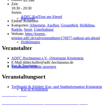
Zeit:
18:30 - 20:30
Serien:
ADFC-RadTour am Abend
Kurwege
Eintritt:
Kostenlos
Kategorien:
Allgemein
,
Ausflug
,
Gesundheit
,
Heilklima
,
Radeln
,
Sport
,
Unterhaltung
Website:
https://touren-
termine.adfc.de/radveranstaltung/176977-radtour-am-abend
Heilklimaten
Veranstalter
ADFC Hochtaunus e.V., Ortsgruppe Königstein
E-Mail
didier.hufler@adfc-hochtaunus.de
Kur & Tourismus
Veranstalter-Website anzeigen
Veranstaltungsort
Treffpunkt & Abfahrt: Kur- und Stadtinformation Königstein
Kur in Königstein
Inhalt entsperren
Erforderlichen Service akzeptieren und Inhalte entsperren