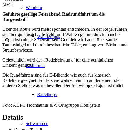
ADFC
Wandern
Geführte gesellige Feierabend-Radrundfahrt um die
Burgenstadt
Über die Route wird meist spontan entschieden. In der Regel führen
sie über gut ausgebaute Feld- und Waldwege und durch manche
Wandertipps
möglichst ruhige Seitenstraßen. Geradelt wird auch über sanfte
Taunushügel und durch beschauliche Täler, entlang von Bächen und
Streuobstwiesen.
Gelegentlich wird der „Radelschwung“ für eine gemütlichen
Einkehr genutzt.
Radfahren
Die Rundfahrten sind für E-Bikende wie auch für klassisch
Radelnde geeignet. Für letztere wahrscheinlich an der einen oder
anderen Stelle etwas mühevoller. Der Schwierigkeitsgrad ist mittel.
Radeltipps
Foto: ADFC Hochtaunus e.V. Ortsgruppe Königstein
Details
Schwimmen
Datum:
29. Juli