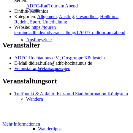
Serien:
ADFC-RadTour am Abend
Events
Eintritt:
Kostenlos
Kategorien:
Allgemein
,
Ausflug
,
Gesundheit
,
Heilklima
,
Radeln
,
Sport
,
Unterhaltung
Website:
https://touren-
termine.adfc.de/radveranstaltung/176977-radtour-am-abend
Ausflugsziele
Veranstalter
ADFC Hochtaunus e.V., Ortsgruppe Königstein
E-Mail
didier.hufler@adfc-hochtaunus.de
Veranstalter-Website anzeigen
Hardtbergturm
Veranstaltungsort
Treffpunkt & Abfahrt: Kur- und Stadtinformation Königstein
Wandern
Inhalt entsperren
Erforderlichen Service akzeptieren und Inhalte entsperren
Mehr Informationen
Wandertipps