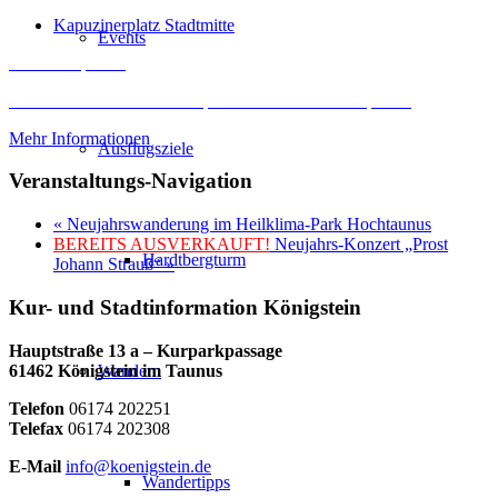
Kapuzinerplatz Stadtmitte
Events
Inhalt entsperren
Erforderlichen Service akzeptieren und Inhalte entsperren
Mehr Informationen
Ausflugsziele
Veranstaltungs-Navigation
«
Neujahrswanderung im Heilklima-Park Hochtaunus
BEREITS AUSVERKAUFT!
Neujahrs-Konzert „Prost
Hardtbergturm
Johann Strauß“
»
Kur- und Stadtinformation Königstein
Hauptstraße 13 a – Kurparkpassage
61462 Königstein im Taunus
Wandern
Telefon
06174 202251
Telefax
06174 202308
E-Mail
info@koenigstein.de
Wandertipps