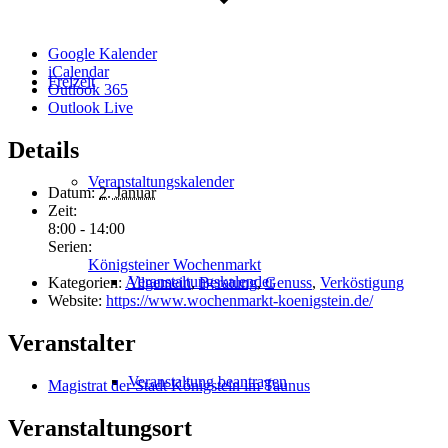
Google Kalender
iCalendar
Freizeit
Outlook 365
Outlook Live
Details
Veranstaltungskalender
Datum:
2. Januar
Zeit:
8:00 - 14:00
Serien:
Königsteiner Wochenmarkt
Veranstaltungskalender
Kategorien:
Allgemein
,
Beratung
,
Genuss
,
Verköstigung
Website:
https://www.wochenmarkt-koenigstein.de/
Veranstalter
Veranstaltung beantragen
Magistrat der Stadt Königstein im Taunus
Veranstaltungsort