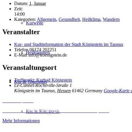
Datum:
1. Januar
Zeit:
14:00
Kategorien:
Allgemein
,
Gesundheit
,
Heilklima
,
Wandern
Kurwege
Veranstalter
Kur- und Stadtinformation der Stadt Königstein im Taunus
Telefon
06174 202251
Heilklimaten
E-Mail
info@koenigstein.de
Veranstaltungsort
Treffpunkt: Kurbad Königstein
Kur & Tourismus
Le-Cannet-Rocheville-Straße 1
Königstein im Taunus
,
Hessen
61462
Germany
Google-Karte 
Inhalt entsperren
Erforderlichen Service akzeptieren und Inhalte entsperren
Kur in Königstein
Mehr Informationen