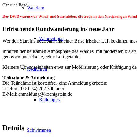
Christian Bandy
Wandern
Der DWD warnt vor Wind- und Sturmböen, die auch in den Niederungen Windst
Erfrischende Rundwanderung ins neue Jahr
Wandertipps
Wer den Start ins neue Jahr mit einer Brise frischer Luft beginnen ma
Inmitten der heilsamen Atmosphäre des Waldes, mit moderaten bis st
genossen und frische, reine Luft getankt.
Kleinere Übungseinheiten etwa zur Mobilisierung oder Kräftigung 
Radfahren
Teilnahme & Anmeldung
Die Teilnahme ist kostenfrei, eine Anmeldung erbeten:
Telefon: (0 61 74) 202 300 oder
E-Mail: anmeldung@koenigstein.de
Radeltipps
Details
Schwimmen