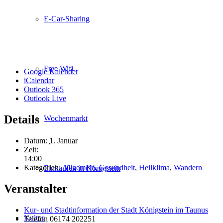
E-Car-Sharing
Free Wifi
Google Kalender
iCalendar
Outlook 365
Outlook Live
Details
Wochenmarkt
Datum:
1. Januar
Zeit:
14:00
Kategorien:
Allgemein
,
Gesundheit
,
Heilklima
,
Wandern
Einkaufen in Königstein
Veranstalter
Kur- und Stadtinformation der Stadt Königstein im Taunus
Kultur
Telefon
06174 202251