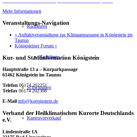
Erforderlichen Service akzeptieren und Inhalte entsperren
Mehr Informationen
Veranstaltungs-Navigation
Radfahren
«
Auftaktveranstaltung zur Klimaanpassung in Königstein im
Taunus
Königsteiner Forum
»
Radeltipps
Kur- und Stadtinformation Königstein
Hauptstraße 13 a – Kurparkpassage
61462 Königstein im Taunus
Telefon
06174 202251
Schwimmen
Telefax
06174 202308
E-Mail
info@koenigstein.de
Verband der Heilklimatischen Kurorte Deutschlands
Kartenvorverkauf
e.V.
Lindenstraße 1A