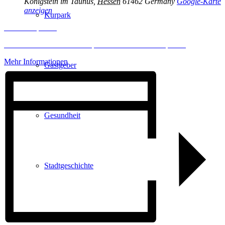
Königstein im Taunus
,
Hessen
61462
Germany
Google-Karte
anzeigen
Kurpark
Inhalt entsperren
Erforderlichen Service akzeptieren und Inhalte entsperren
Mehr Informationen
Gastgeber
Gesundheit
Stadtgeschichte
Heilbäder & Kurorte