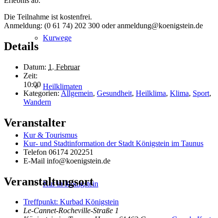
Erlebnis ab.
Die Teilnahme ist kostenfrei.
Anmeldung: (0 61 74) 202 300 oder anmeldung@koenigstein.de
Kurwege
Details
Datum:
1. Februar
Zeit:
10:00
Heilklimaten
Kategorien:
Allgemein
,
Gesundheit
,
Heilklima
,
Klima
,
Sport
,
Wandern
Veranstalter
Kur & Tourismus
Kur- und Stadtinformation der Stadt Königstein im Taunus
Telefon
06174 202251
E-Mail
info@koenigstein.de
Veranstaltungsort
Kur in Königstein
Treffpunkt: Kurbad Königstein
Le-Cannet-Rocheville-Straße 1