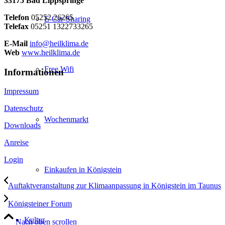
33175 Bad Lippspringe
Telefon
05252 26265
E-Car-Sharing
Telefax
05251 1322733265
E-Mail
info@heilklima.de
Web
www.heilklima.de
Free Wifi
Informationen
Impressum
Datenschutz
Wochenmarkt
Downloads
Anreise
Login
Einkaufen in Königstein
Auftaktveranstaltung zur Klimaanpassung in Königstein im Taunus
Königsteiner Forum
Kultur
Nach oben scrollen