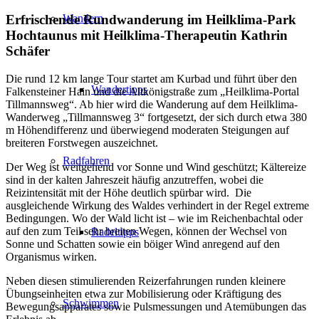
Wandern
Erfrischende Rundwanderung im Heilklima-Park
Hochtaunus mit Heilklima-Therapeutin Kathrin
Schäfer
Die rund 12 km lange Tour startet am Kurbad und führt über den
Wandertipps
Falkensteiner Hain und die Altkönigstraße zum „Heilklima-Portal
Tillmannsweg“. Ab hier wird die Wanderung auf dem Heilklima-
Wanderweg „Tillmannsweg 3“ fortgesetzt, der sich durch etwa 380
m Höhendifferenz und überwiegend moderaten Steigungen auf
breiteren Forstwegen auszeichnet.
Radfahren
Der Weg ist weitgehend vor Sonne und Wind geschützt; Kältereize
sind in der kalten Jahreszeit häufig anzutreffen, wobei die
Reizintensität mit der Höhe deutlich spürbar wird. Die
ausgleichende Wirkung des Waldes verhindert in der Regel extreme
Bedingungen. Wo der Wald licht ist – wie im Reichenbachtal oder
auf den zum Teil sehr breiten Wegen, können der Wechsel von
Radeltipps
Sonne und Schatten sowie ein böiger Wind anregend auf den
Organismus wirken.
Neben diesen stimulierenden Reizerfahrungen runden kleinere
Übungseinheiten etwa zur Mobilisierung oder Kräftigung des
Schwimmen
Bewegungsapparates sowie Pulsmessungen und Atemübungen das