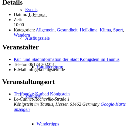
Details
Events
Datum:
1. Februar
Zeit:
10:00
Kategorien:
Allgemein
,
Gesundheit
,
Heilklima
,
Klima
,
Sport
,
Wandern
Ausflugsziele
Veranstalter
Kur- und Stadtinformation der Stadt Königstein im Taunus
Telefon
06174 202251
Hardtbergturm
E-Mail
info@koenigstein.de
Veranstaltungsort
Treffpunkt: Kurbad Königstein
Wandern
Le-Cannet-Rocheville-Straße 1
Königstein im Taunus
,
Hessen
61462
Germany
Google-Karte
anzeigen
Inhalt entsperren
Wandertipps