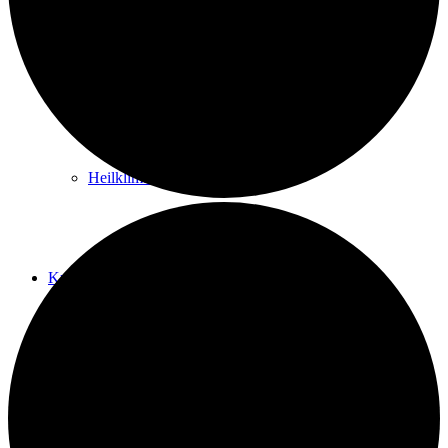
Kurwege
Heilklimaten
Kur & Tourismus
Kur in Königstein