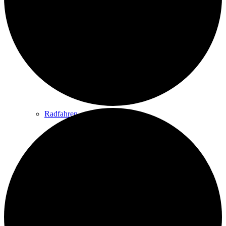
Wandern
Wandertipps
Radfahren
Radeltipps
Schwimmen