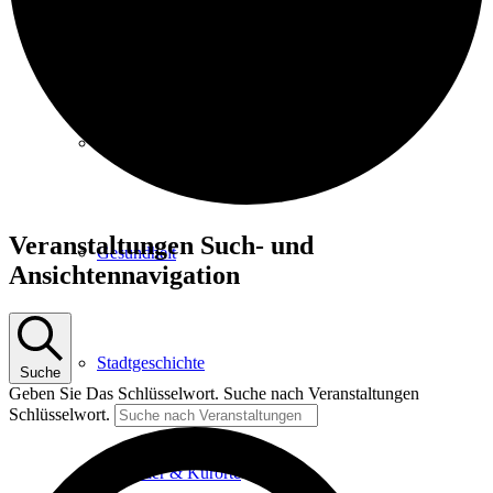
Kurpark
Gastgeber
Veranstaltungen
Veranstaltungen Such- und
Gesundheit
für
Ansichtennavigation
9.
Juni
2025
Stadtgeschichte
Suche
Geben Sie Das Schlüsselwort. Suche nach Veranstaltungen
Schlüsselwort.
Heilbäder & Kurorte