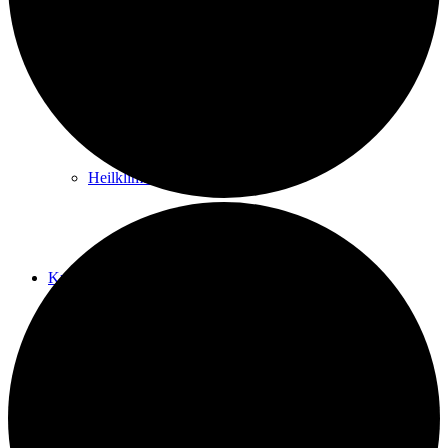
Kurwege
Heilklimaten
Kur & Tourismus
Kur in Königstein