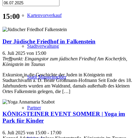
15:00
Kartenvorverkauf
Der Jüdische Friedhof in Falkenstein
Stadtverwaltung
6. Juli 2025 von 15:00
Treffpunkt: Eingangstor zum jüdischen Friedhof
Am Kocherfels,
Königstein im Taunus
Exkursion in die Geschichte der Juden in Königstein mit
Stadt Mängelmelder
Stadtarchivarin a. D. Beate Großmann-Hofmann Seit Ende des 18.
Jahrhunderts wurden am Waldrand, damals außerhalb des kleinen
Ortes Falkenstein gelegen, die […]
Partner
KÖNIGSTEINER EVENT SOMMER | Yoga im
Park für Kinder
6. Juli 2025 von 15:00
-
17:00