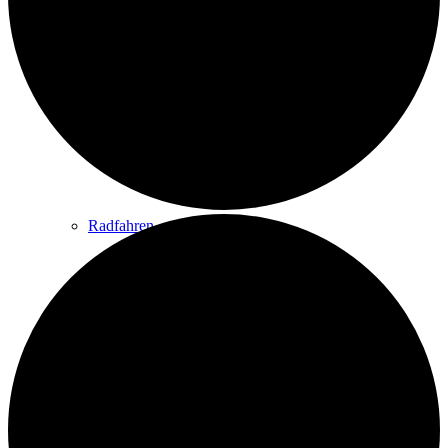
Wandern
Wandertipps
Radfahren
Radeltipps
Schwimmen