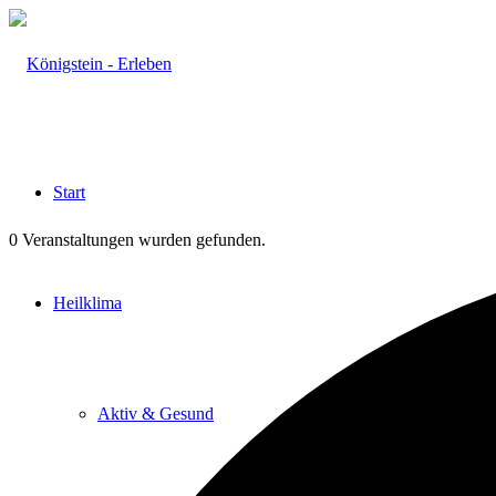
Start
0 Veranstaltungen wurden gefunden.
Heilklima
Aktiv & Gesund