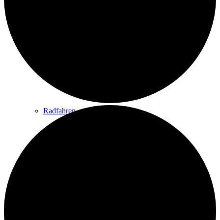
Wandern
Wandertipps
Radfahren
Radeltipps
Schwimmen