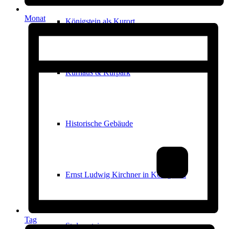
Monat
Königstein als Kurort
Kurhaus & Kurpark
Historische Gebäude
Ernst Ludwig Kirchner in Königstein
Tag
Stolpersteine