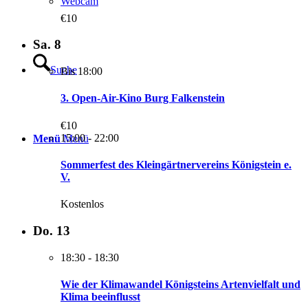
Webcam
€10
Sa.
8
Suche
Bis 18:00
3. Open-Air-Kino Burg Falkenstein
€10
15:00
-
22:00
Menü
Menü
Sommerfest des Kleingärtnervereins Königstein e.
V.
Kostenlos
Do.
13
18:30
-
18:30
Wie der Klimawandel Königsteins Artenvielfalt und
Klima beeinflusst