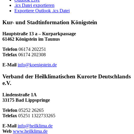
.ics Datei exportieren
Exportiere Outlook .ics Datei
Kur- und Stadtinformation Königstein
Hauptstraße 13 a – Kurparkpassage
61462 Königstein im Taunus
Telefon
06174 202251
Telefax
06174 202308
E-Mail
info@koenigstein.de
Verband der Heilklimatischen Kurorte Deutschlands
e.V.
Lindenstraße 1A
33175 Bad Lippspringe
Telefon
05252 26265
Telefax
05251 1322733265
E-Mail
info@heilklima.de
Web
www.heilklima.de