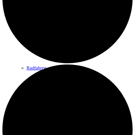
Wandern
Wandertipps
Radfahren
Radeltipps
Schwimmen