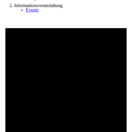
Informationsveranstaltung
Events
Veranstaltungen
für
9.
August
Ausflugsziele
2026
Hardtbergturm
Wandern
Wandertipps