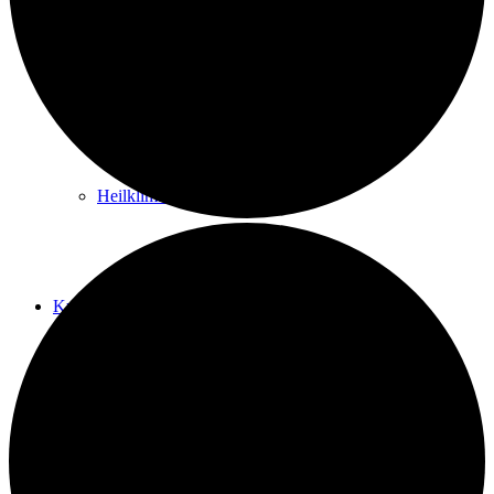
Kurwege
Heilklimaten
Kur & Tourismus
Kur in Königstein