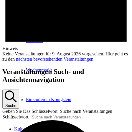
E-Car-Sharing
Free Wifi
Hinweis
Keine Veranstaltungen für 9. August 2026 vorgesehen. Hier geht es
zu den
nächsten bevorstehenden Veranstaltungen
.
Wochenmarkt
Veranstaltungen Such- und
Ansichtennavigation
Einkaufen in Königstein
Suche
Geben Sie Das Schlüsselwort. Suche nach Veranstaltungen
Schlüsselwort.
Kultur