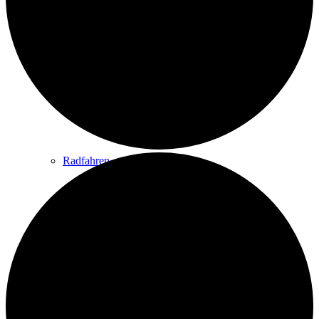
Wandern
Wandertipps
Radfahren
Radeltipps
Schwimmen