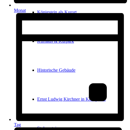
Monat
Königstein als Kurort
Kurhaus & Kurpark
Historische Gebäude
Ernst Ludwig Kirchner in Königstein
Tag
Stolpersteine