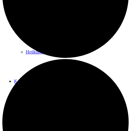
Kurwege
Heilklimaten
Kur & Tourismus
Kur in Königstein