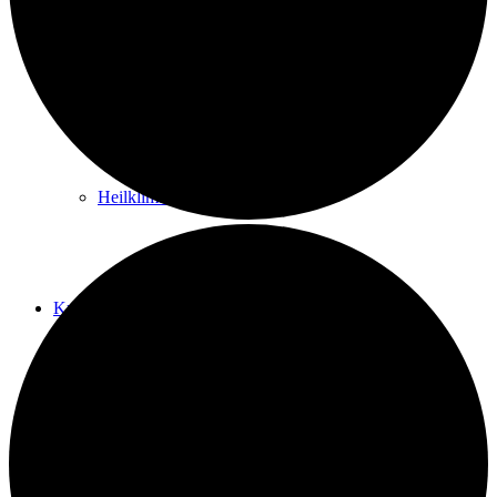
Kurwege
Heilklimaten
Kur & Tourismus
Kur in Königstein