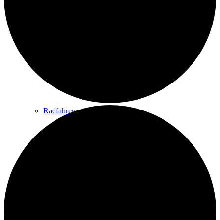
Wandern
Wandertipps
Radfahren
Radeltipps
Schwimmen