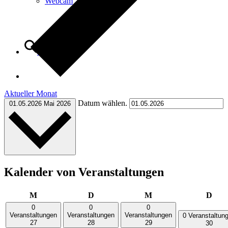
Webcam
Suche
Aktueller Monat
Menü
Menü
Datum wählen.
01.05.2026
Mai 2026
Kalender von Veranstaltungen
Montag
Dienstag
Mittwoch
Donn
M
D
M
D
0
0
0
Veranstaltungen
Veranstaltungen
Veranstaltungen
0 Veranstaltun
27
28
29
30