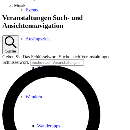
Musik
Events
Veranstaltungen
Veranstaltungen Such- und
für
Ansichtennavigation
7.
August
Ausflugsziele
2026
Suche
Geben Sie Das Schlüsselwort. Suche nach Veranstaltungen
Schlüsselwort.
Hardtbergturm
Wandern
Wandertipps