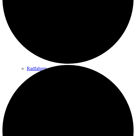
Wandern
Wandertipps
Radfahren
Radeltipps
Schwimmen