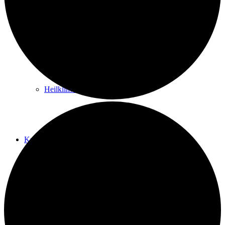
Kurwege
Heilklimaten
Kur & Tourismus
Kur in Königstein