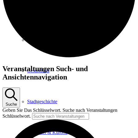
Kurpark
Gastgeber
Veranstaltungen
Veranstaltungen Such- und
Gesundheit
Ansichtennavigation
Stadtgeschichte
Suche
Geben Sie Das Schlüsselwort. Suche nach Veranstaltungen
Schlüsselwort.
Heilbäder & Kurorte