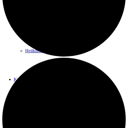
Kurwege
Heilklimaten
Kur & Tourismus
Kur in Königstein