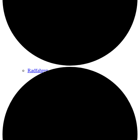
Wandern
Wandertipps
Radfahren
Radeltipps
Schwimmen