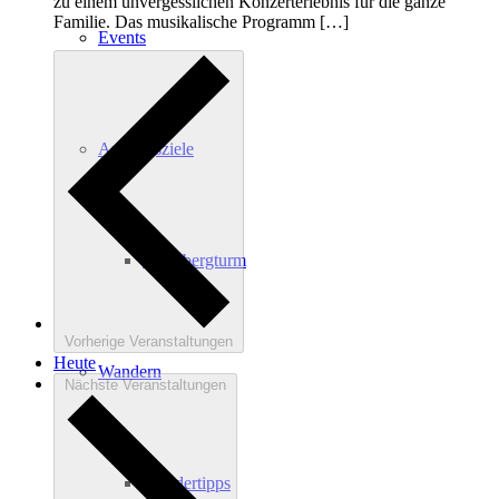
zu einem unvergesslichen Konzerterlebnis für die ganze
Familie. Das musikalische Programm […]
Events
Ausflugsziele
Hardtbergturm
Vorherige
Veranstaltungen
Heute
Wandern
Nächste
Veranstaltungen
Wandertipps