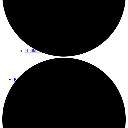
Kurwege
Heilklimaten
Kur & Tourismus
Kur in Königstein