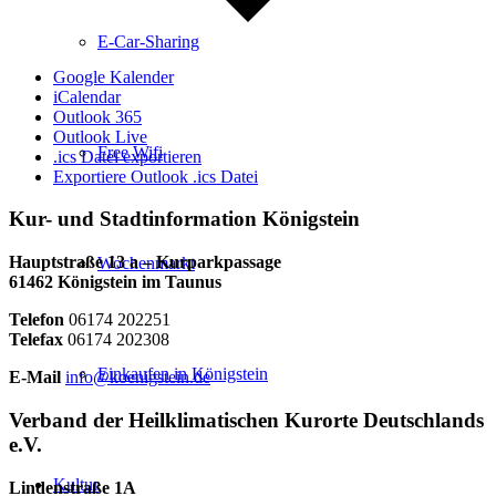
E-Car-Sharing
Google Kalender
iCalendar
Outlook 365
Outlook Live
Free Wifi
.ics Datei exportieren
Exportiere Outlook .ics Datei
Kur- und Stadtinformation Königstein
Hauptstraße 13 a – Kurparkpassage
Wochenmarkt
61462 Königstein im Taunus
Telefon
06174 202251
Telefax
06174 202308
Einkaufen in Königstein
E-Mail
info@koenigstein.de
Verband der Heilklimatischen Kurorte Deutschlands
e.V.
Kultur
Lindenstraße 1A