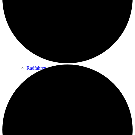
Wandern
Wandertipps
Radfahren
Radeltipps
Schwimmen