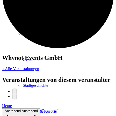
Kurpark
Gastgeber
Whynot Events GmbH
Gesundheit
« Alle Veranstaltungen
Veranstaltungen von diesem veranstalter
Stadtgeschichte
Heute
Datum wählen.
Anstehend
Anstehend
Heilbäder & Kurorte