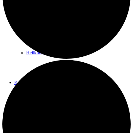
Kurwege
Heilklimaten
Kur & Tourismus
Kur in Königstein