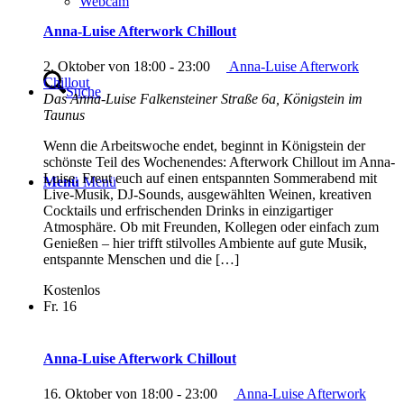
Webcam
Anna-Luise Afterwork Chillout
2. Oktober von 18:00
-
23:00
Anna-Luise Afterwork
Chillout
Suche
Das Anna-Luise
Falkensteiner Straße 6a, Königstein im
Taunus
Wenn die Arbeitswoche endet, beginnt in Königstein der
schönste Teil des Wochenendes: Afterwork Chillout im Anna-
Luise. Freut euch auf einen entspannten Sommerabend mit
Menü
Menü
Live-Musik, DJ-Sounds, ausgewählten Weinen, kreativen
Cocktails und erfrischenden Drinks in einzigartiger
Atmosphäre. Ob mit Freunden, Kollegen oder einfach zum
Genießen – hier trifft stilvolles Ambiente auf gute Musik,
entspannte Menschen und die […]
Kostenlos
Fr.
16
Anna-Luise Afterwork Chillout
16. Oktober von 18:00
-
23:00
Anna-Luise Afterwork