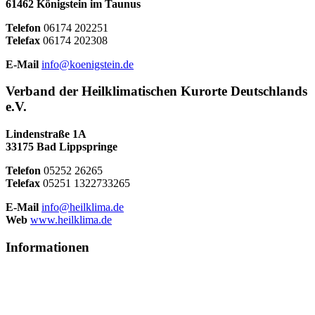
61462 Königstein im Taunus
Telefon
06174 202251
Telefax
06174 202308
E-Mail
info@koenigstein.de
Verband der Heilklimatischen Kurorte Deutschlands
e.V.
Lindenstraße 1A
33175 Bad Lippspringe
Telefon
05252 26265
Telefax
05251 1322733265
E-Mail
info@heilklima.de
Web
www.heilklima.de
Informationen