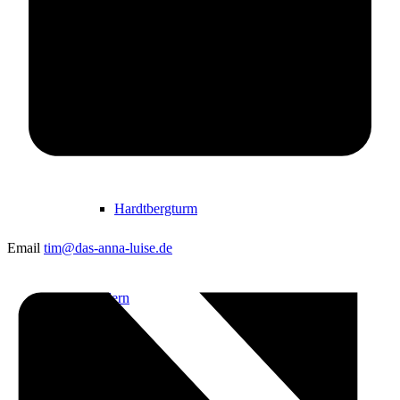
Events
Ausflugsziele
Hardtbergturm
Email
tim@das-anna-luise.de
Wandern
Wandertipps