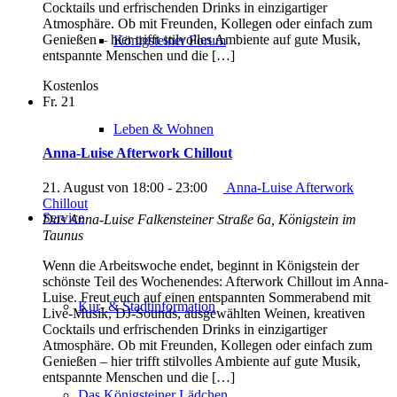
Cocktails und erfrischenden Drinks in einzigartiger
Atmosphäre. Ob mit Freunden, Kollegen oder einfach zum
Genießen – hier trifft stilvolles Ambiente auf gute Musik,
Königsteiner Forum
entspannte Menschen und die […]
Kostenlos
Fr.
21
Leben & Wohnen
Anna-Luise Afterwork Chillout
21. August von 18:00
-
23:00
Anna-Luise Afterwork
Chillout
Service
Das Anna-Luise
Falkensteiner Straße 6a, Königstein im
Taunus
Wenn die Arbeitswoche endet, beginnt in Königstein der
schönste Teil des Wochenendes: Afterwork Chillout im Anna-
Luise. Freut euch auf einen entspannten Sommerabend mit
Kur- & Stadtinformation
Live-Musik, DJ-Sounds, ausgewählten Weinen, kreativen
Cocktails und erfrischenden Drinks in einzigartiger
Atmosphäre. Ob mit Freunden, Kollegen oder einfach zum
Genießen – hier trifft stilvolles Ambiente auf gute Musik,
entspannte Menschen und die […]
Das Königsteiner Lädchen