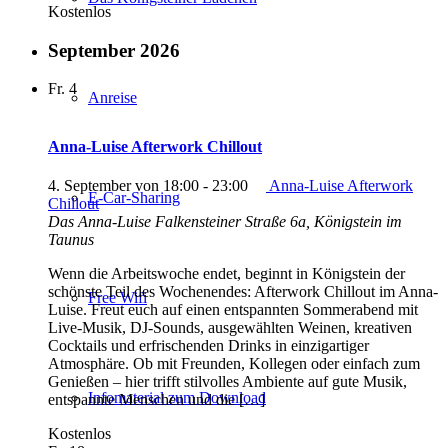
Kostenlos
September 2026
Fr.
4
Anreise
Anna-Luise Afterwork Chillout
4. September von 18:00
-
23:00
Anna-Luise Afterwork
E-Car-Sharing
Chillout
Das Anna-Luise
Falkensteiner Straße 6a, Königstein im
Taunus
Wenn die Arbeitswoche endet, beginnt in Königstein der
schönste Teil des Wochenendes: Afterwork Chillout im Anna-
Free Wifi
Luise. Freut euch auf einen entspannten Sommerabend mit
Live-Musik, DJ-Sounds, ausgewählten Weinen, kreativen
Cocktails und erfrischenden Drinks in einzigartiger
Atmosphäre. Ob mit Freunden, Kollegen oder einfach zum
Genießen – hier trifft stilvolles Ambiente auf gute Musik,
Infomaterial zum Download
entspannte Menschen und die […]
Kostenlos