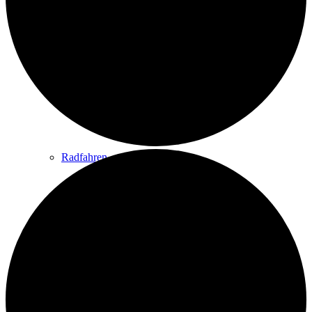
Wandern
Wandertipps
Radfahren
Radeltipps
Schwimmen