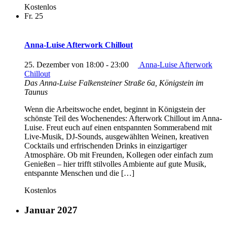
Kostenlos
Fr.
25
Anna-Luise Afterwork Chillout
25. Dezember von 18:00
-
23:00
Anna-Luise Afterwork
Chillout
Das Anna-Luise
Falkensteiner Straße 6a, Königstein im
Taunus
Wenn die Arbeitswoche endet, beginnt in Königstein der
schönste Teil des Wochenendes: Afterwork Chillout im Anna-
Luise. Freut euch auf einen entspannten Sommerabend mit
Live-Musik, DJ-Sounds, ausgewählten Weinen, kreativen
Cocktails und erfrischenden Drinks in einzigartiger
Atmosphäre. Ob mit Freunden, Kollegen oder einfach zum
Genießen – hier trifft stilvolles Ambiente auf gute Musik,
entspannte Menschen und die […]
Kostenlos
Januar 2027