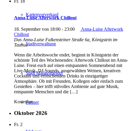
Fr.
18
Kartenvorverkauf
Anna-Luise Afterwork Chillout
18. September von 18:00
-
23:00
Anna-Luise Afterwork
Chillout
Das Anna-Luise
Falkensteiner Straße 6a, Königstein im
Stadtverwaltung
Taunus
Wenn die Arbeitswoche endet, beginnt in Königstein der
schönste Teil des Wochenendes: Afterwork Chillout im Anna-
Luise. Freut euch auf einen entspannten Sommerabend mit
Live-Musik, DJ-Sounds, ausgewählten Weinen, kreativen
Stadt Mängelmelder
Cocktails und erfrischenden Drinks in einzigartiger
Atmosphäre. Ob mit Freunden, Kollegen oder einfach zum
Genießen – hier trifft stilvolles Ambiente auf gute Musik,
entspannte Menschen und die […]
Kostenlos
Partner
Oktober 2026
Fr.
2