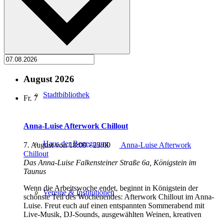
Stadtarchiv
August 2026
Stadtbibliothek
Fr.
7
Anna-Luise Afterwork Chillout
Haus der Begegnung
7. August von 18:00
-
23:00
Anna-Luise Afterwork
Chillout
Das Anna-Luise
Falkensteiner Straße 6a, Königstein im
Taunus
Wenn die Arbeitswoche endet, beginnt in Königstein der
Vereine & Institutionen
schönste Teil des Wochenendes: Afterwork Chillout im Anna-
Luise. Freut euch auf einen entspannten Sommerabend mit
Live-Musik, DJ-Sounds, ausgewählten Weinen, kreativen