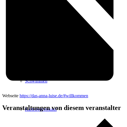
Radfahren
Radeltipps
Schwimmen
Webseite
https://das-anna-luise.de/#willkommen
Veranstaltungen von diesem veranstalter
Kartenvorverkauf