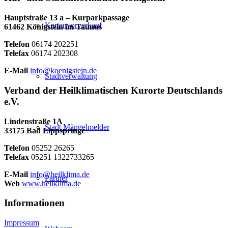
Hauptstraße 13 a – Kurparkpassage
Kartenvorverkauf
61462 Königstein im Taunus
Telefon
06174 202251
Telefax
06174 202308
E-Mail
info@koenigstein.de
Stadtverwaltung
Verband der Heilklimatischen Kurorte Deutschlands
e.V.
Lindenstraße 1A
Stadt Mängelmelder
33175 Bad Lippspringe
Telefon
05252 26265
Telefax
05251 1322733265
E-Mail
info@heilklima.de
Partner
Web
www.heilklima.de
Informationen
Impressum