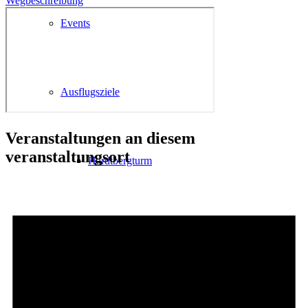
Wegbeschreibung
Events
Ausflugsziele
Veranstaltungen an diesem
veranstaltungsort
Hardtbergturm
Wandern
Wandertipps