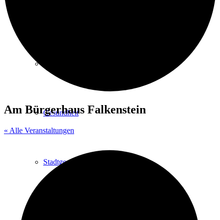
Kurpark
Gastgeber
Am Bürgerhaus Falkenstein
Gesundheit
« Alle Veranstaltungen
Stadtgeschichte
Heilbäder & Kurorte