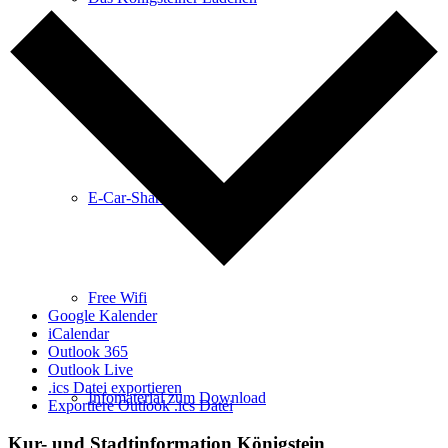
Anreise
E-Car-Sharing
Free Wifi
Google Kalender
iCalendar
Outlook 365
Outlook Live
.ics Datei exportieren
Infomaterial zum Download
Exportiere Outlook .ics Datei
Kur- und Stadtinformation Königstein