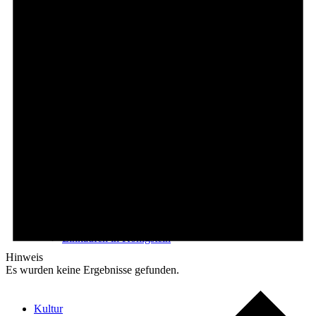
E-Car-Sharing
Free Wifi
Wochenmarkt
Einkaufen in Königstein
Hinweis
Es wurden keine Ergebnisse gefunden.
Kultur