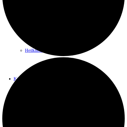
Kurwege
Heilklimaten
Kur & Tourismus
Kur in Königstein