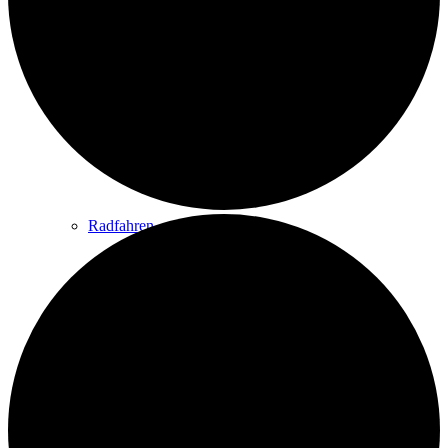
Wandern
Wandertipps
Radfahren
Radeltipps
Schwimmen