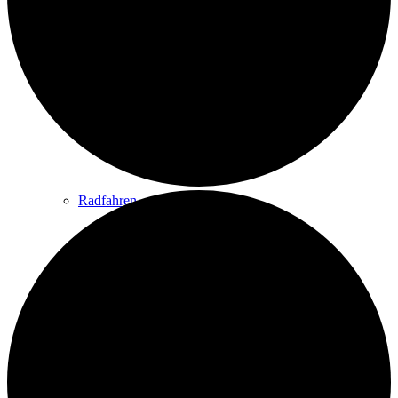
Wandern
Wandertipps
Radfahren
Radeltipps
Schwimmen