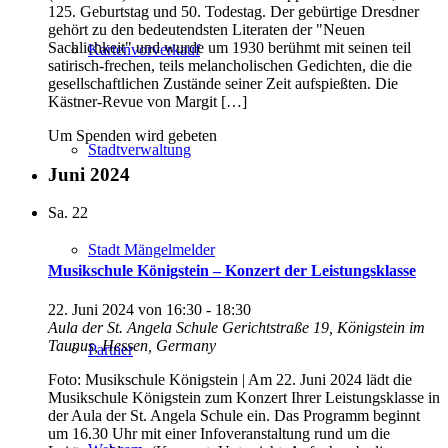
125. Geburtstag und 50. Todestag. Der gebürtige Dresdner
gehört zu den bedeutendsten Literaten der "Neuen
Sachlichkeit" und wurde um 1930 berühmt mit seinen teil
Kartenvorverkauf
satirisch-frechen, teils melancholischen Gedichten, die die
gesellschaftlichen Zustände seiner Zeit aufspießten. Die
Kästner-Revue von Margit […]
Um Spenden wird gebeten
Stadtverwaltung
Juni 2024
Sa.
22
Stadt Mängelmelder
Musikschule Königstein – Konzert der Leistungsklasse
22. Juni 2024 von 16:30
-
18:30
Aula der St. Angela Schule
Gerichtstraße 19, Königstein im
Taunus, Hessen, Germany
Partner
Foto: Musikschule Königstein | Am 22. Juni 2024 lädt die
Musikschule Königstein zum Konzert Ihrer Leistungsklasse in
der Aula der St. Angela Schule ein. Das Programm beginnt
um 16.30 Uhr mit einer Infoveranstaltung rund um die