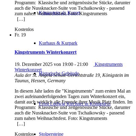
Programm: Klassische und zeitgenössische Stücke, darunter
auch die Nussknacker-Suite von Tschaikowsky - passend
Königstein als Kurort
zum nahen Weihnachtsfest. Foto: Kingstruments
[…]
Kostenlos
Fr.
19
Kurhaus & Kurpark
Kingstruments Winterkonzert
19. Dezember 2025 von 19:00
-
21:00
Kingstruments
Winterkonzert
Historische Gebäude
Aula der St. Angela Schule
Gerichtstraße 19, Königstein im
Taunus, Hessen, Germany
In diesem Jahr laden die "Kingstruments" zum ersten Mal an
zwei aufeinanderfolgenden Tagen zum Winterkonzert ein,
damit auch wirklich alle Freunde ihrer Musik Platz finden. Im
Ernst Ludwig Kirchner in Königstein
Programm: Klassische und zeitgenössische Stücke, darunter
auch die Nussknacker-Suite von Tschaikowsky - passend
zum nahen Weihnachtsfest. Foto: Kingstruments
[…]
Kostenlos
Stolpersteine