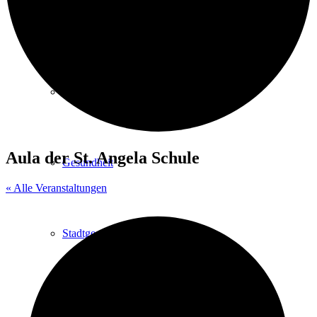
Kurpark
Gastgeber
Aula der St. Angela Schule
Gesundheit
« Alle Veranstaltungen
Stadtgeschichte
Heilbäder & Kurorte