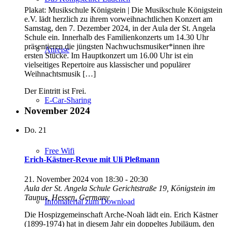
Plakat: Musikschule Königstein | Die Musikschule Königstein
e.V. lädt herzlich zu ihrem vorweihnachtlichen Konzert am
Samstag, den 7. Dezember 2024, in der Aula der St. Angela
Schule ein. Innerhalb des Familienkonzerts um 14.30 Uhr
präsentieren die jüngsten Nachwuchsmusiker*innen ihre
Anreise
ersten Stücke. Im Hauptkonzert um 16.00 Uhr ist ein
vielseitiges Repertoire aus klassischer und populärer
Weihnachtsmusik […]
Der Eintritt ist Frei.
E-Car-Sharing
November 2024
Do.
21
Free Wifi
Erich-Kästner-Revue mit Uli Pleßmann
21. November 2024 von 18:30
-
20:30
Aula der St. Angela Schule
Gerichtstraße 19, Königstein im
Taunus, Hessen, Germany
Infomaterial zum Download
Die Hospizgemeinschaft Arche-Noah lädt ein. Erich Kästner
(1899-1974) hat in diesem Jahr ein doppeltes Jubiläum, den