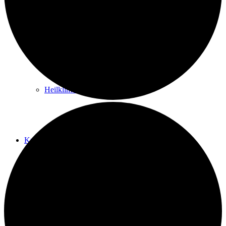
Kurwege
Heilklimaten
Kur & Tourismus
Kur in Königstein