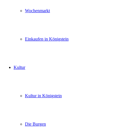
Wochenmarkt
Einkaufen in Königstein
Kultur
Kultur in Königstein
Die Burgen