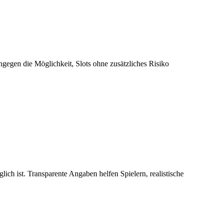
ngegen die Möglichkeit, Slots ohne zusätzliches Risiko
h ist. Transparente Angaben helfen Spielern, realistische