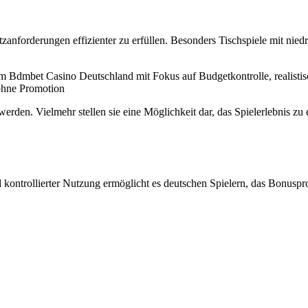
nforderungen effizienter zu erfüllen. Besonders Tischspiele mit niedrig
dmbet Casino Deutschland mit Fokus auf Budgetkontrolle, realistis
ohne Promotion
werden. Vielmehr stellen sie eine Möglichkeit dar, das Spielerlebnis z
kontrollierter Nutzung ermöglicht es deutschen Spielern, das Bonuspr