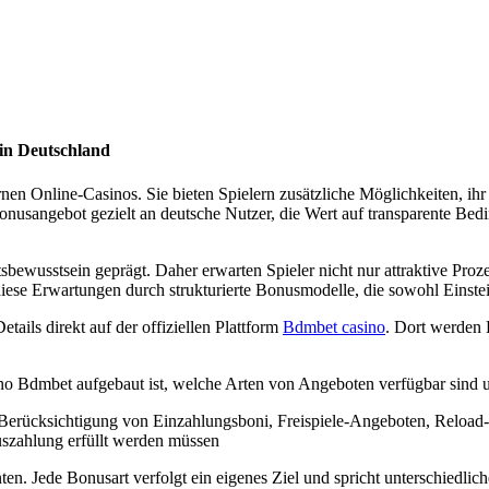
in Deutschland
 Online-Casinos. Sie bieten Spielern zusätzliche Möglichkeiten, ihr
Bonusangebot gezielt an deutsche Nutzer, die Wert auf transparente Be
tsbewusstsein geprägt. Daher erwarten Spieler nicht nur attraktive Pr
ese Erwartungen durch strukturierte Bonusmodelle, die sowohl Einstei
tails direkt auf der offiziellen Plattform
Bdmbet casino
. Dort werden
no Bdmbet aufgebaut ist, welche Arten von Angeboten verfügbar sind u
erücksichtigung von Einzahlungsboni, Freispiele-Angeboten, Reload-
uszahlung erfüllt werden müssen
Jede Bonusart verfolgt ein eigenes Ziel und spricht unterschiedliche