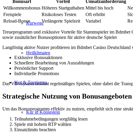
Bonusart
Vorteil
Umsatzanforderung
Willkommensbonus
Höheres Startguthaben
Mittel bis hoch
Ne
Freispiele
Risikoloses Testen
Oft erhöht
Sl
Reload-Bonus
Verlängerte Spielzeit
Variabel
Re
Kurwege
Treueprogramm und exklusive Vorteile für Stammspieler im Bdmbet Ca
sowie zusätzlicher Bonusoptionen für aktive deutsche Spieler
Langfristig aktive Nutzer profitieren im Bdmbet Casino Deutschland v
Heilklimaten
Exklusive Bonusaktionen
Schnellere Bearbeitung von Auszahlungen
Persönlicher Support
Individuelle Promotions
Kur & Tourismus
Das VIP-System belohnt regelmäßiges Spielen, ohne dabei die Trans
Strategische Nutzung von Bonusangeboten
Um das Bonusprogramm effektiv zu nutzen, empfiehlt sich eine struk
Kur in Königstein
Teilnahmebedingungen sorgfältig lesen
Spiele mit hohem RTP wählen
Einsatzlimits beachten