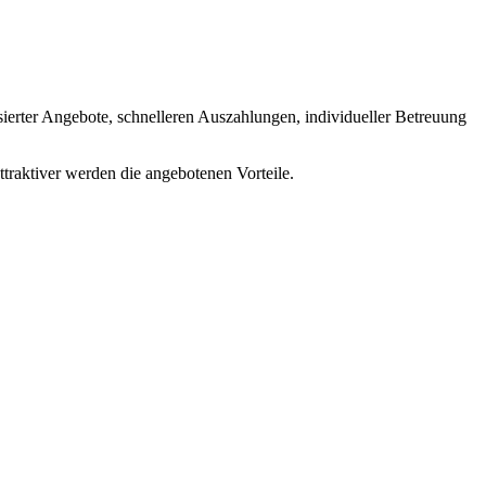
erter Angebote, schnelleren Auszahlungen, individueller Betreuung
ttraktiver werden die angebotenen Vorteile.