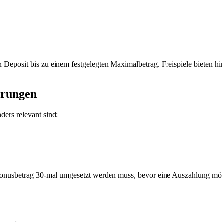
 Deposit bis zu einem festgelegten Maximalbetrag. Freispiele bieten hi
erungen
ers relevant sind:
onusbetrag 30-mal umgesetzt werden muss, bevor eine Auszahlung möglic