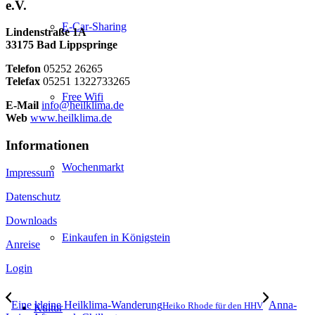
e.V.
E-Car-Sharing
Lindenstraße 1A
33175 Bad Lippspringe
Telefon
05252 26265
Telefax
05251 1322733265
Free Wifi
E-Mail
info@heilklima.de
Web
www.heilklima.de
Informationen
Wochenmarkt
Impressum
Datenschutz
Downloads
Einkaufen in Königstein
Anreise
Login
Eine kleine Heilklima-Wanderung
Anna-
Heiko Rhode für den HHV
Kultur