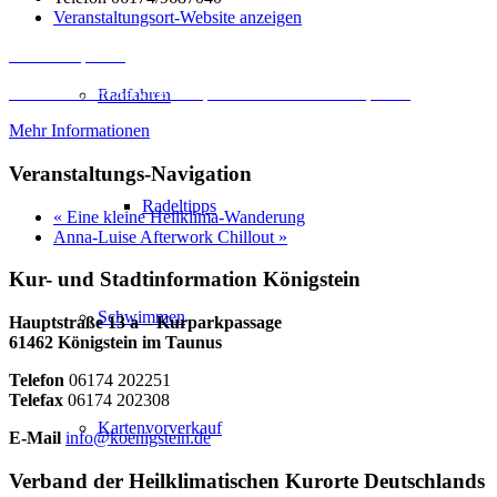
Veranstaltungsort-Website anzeigen
Inhalt entsperren
Erforderlichen Service akzeptieren und Inhalte entsperren
Radfahren
Mehr Informationen
Veranstaltungs-Navigation
Radeltipps
«
Eine kleine Heilklima-Wanderung
Anna-Luise Afterwork Chillout
»
Kur- und Stadtinformation Königstein
Schwimmen
Hauptstraße 13 a – Kurparkpassage
61462 Königstein im Taunus
Telefon
06174 202251
Telefax
06174 202308
Kartenvorverkauf
E-Mail
info@koenigstein.de
Verband der Heilklimatischen Kurorte Deutschlands