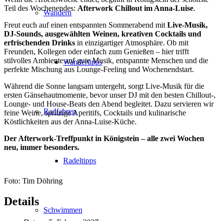
Teil des Wochenendes:
Afterwork Chillout im Anna-Luise
.
Wandern
Freut euch auf einen entspannten Sommerabend mit
Live-Musik,
DJ-Sounds, ausgewählten Weinen, kreativen Cocktails und
erfrischenden Drinks
in einzigartiger Atmosphäre. Ob mit
Freunden, Kollegen oder einfach zum Genießen – hier trifft
stilvolles Ambiente auf gute Musik, entspannte Menschen und die
Wandertipps
perfekte Mischung aus Lounge-Feeling und Wochenendstart.
Während die Sonne langsam untergeht, sorgt Live-Musik für die
ersten Gänsehautmomente, bevor unser DJ mit den besten Chillout-,
Lounge- und House-Beats den Abend begleitet. Dazu servieren wir
Radfahren
feine Weine, spritzige Aperitifs, Cocktails und kulinarische
Köstlichkeiten aus der Anna-Luise-Küche.
Der Afterwork-Treffpunkt in Königstein – alle zwei Wochen
neu, immer besonders.
Radeltipps
Foto: Tim Döhring
Details
Schwimmen