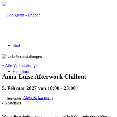
Start
« Alle Veranstaltungen
Heilklima
Anna-Luise Afterwork Chillout
5. Februar 2027 von 18:00
-
23:00
Aktiv & Gesund
Serientermin
(Alle ansehen)
-
Kostenlos
Wenn die Arbeitswoche endet, beginnt in Königstein der schönste