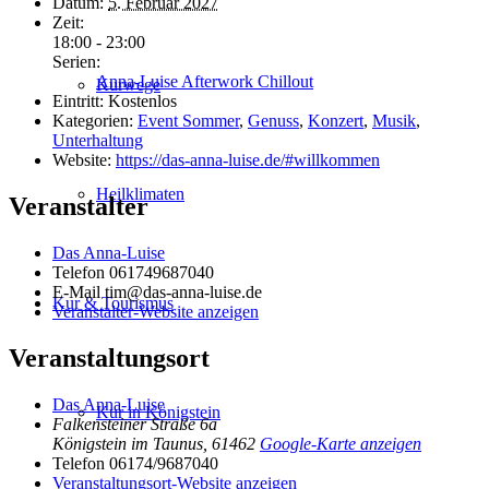
Datum:
5. Februar 2027
Zeit:
18:00 - 23:00
Serien:
Anna-Luise Afterwork Chillout
Kurwege
Eintritt:
Kostenlos
Kategorien:
Event Sommer
,
Genuss
,
Konzert
,
Musik
,
Unterhaltung
Website:
https://das-anna-luise.de/#willkommen
Heilklimaten
Veranstalter
Das Anna-Luise
Telefon
061749687040
E-Mail
tim@das-anna-luise.de
Kur & Tourismus
Veranstalter-Website anzeigen
Veranstaltungsort
Das Anna-Luise
Kur in Königstein
Falkensteiner Straße 6a
Königstein im Taunus
,
61462
Google-Karte anzeigen
Telefon
06174/9687040
Veranstaltungsort-Website anzeigen