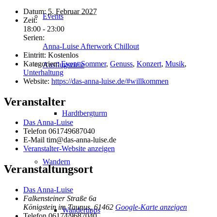
Datum:
5. Februar 2027
Events
Zeit:
18:00 - 23:00
Serien:
Anna-Luise Afterwork Chillout
Eintritt:
Kostenlos
Kategorien:
Event Sommer
,
Genuss
,
Konzert
,
Musik
,
Ausflugsziele
Unterhaltung
Website:
https://das-anna-luise.de/#willkommen
Veranstalter
Hardtbergturm
Das Anna-Luise
Telefon
061749687040
E-Mail
tim@das-anna-luise.de
Veranstalter-Website anzeigen
Wandern
Veranstaltungsort
Das Anna-Luise
Falkensteiner Straße 6a
Königstein im Taunus
,
61462
Google-Karte anzeigen
Wandertipps
Telefon
06174/9687040