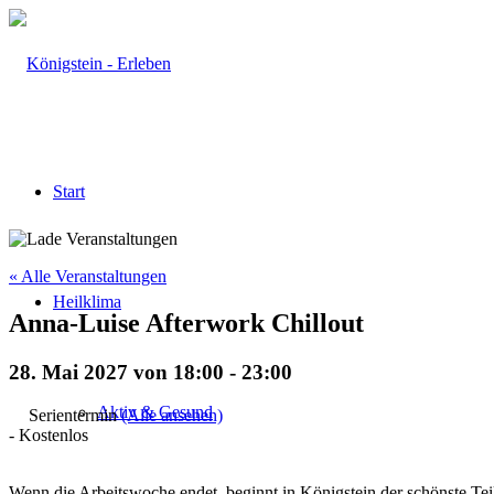
Start
« Alle Veranstaltungen
Heilklima
Anna-Luise Afterwork Chillout
28. Mai 2027 von 18:00
-
23:00
Aktiv & Gesund
Serientermin
(Alle ansehen)
-
Kostenlos
Wenn die Arbeitswoche endet, beginnt in Königstein der schönste T