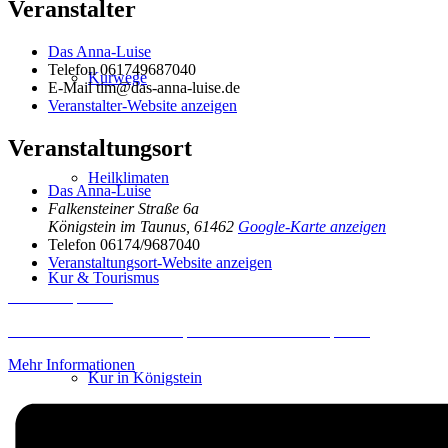
Veranstalter
Das Anna-Luise
Telefon
061749687040
Kurwege
E-Mail
tim@das-anna-luise.de
Veranstalter-Website anzeigen
Veranstaltungsort
Heilklimaten
Das Anna-Luise
Falkensteiner Straße 6a
Königstein im Taunus
,
61462
Google-Karte anzeigen
Telefon
06174/9687040
Veranstaltungsort-Website anzeigen
Kur & Tourismus
Inhalt entsperren
Erforderlichen Service akzeptieren und Inhalte entsperren
Mehr Informationen
Kur in Königstein