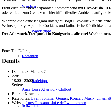
Wandern
Freut euch auf einen entspannten Sommerabend mit
Live-Musik, DJ-
oder einfach zum Genießen – hier trifft stilvolles Ambiente auf gu
Während die Sonne langsam untergeht, sorgt Live-Musik für die erst
Weine, spritzige Aperitifs, Cocktails und kulinarische Köstlichkeite
Wandertipps
Der Afterwork-Treffpunkt in Königstein – alle zwei Wochen neu
Foto: Tim Döhring
Radfahren
Details
Datum:
28. Mai 2027
Zeit:
18:00 - 23:00
Radeltipps
Serien:
Anna-Luise Afterwork Chillout
Eintritt:
Kostenlos
Kategorien:
Event Sommer
,
Genuss
,
Konzert
,
Musik
,
Unterhal
Website:
https://das-anna-luise.de/#willkommen
Schwimmen