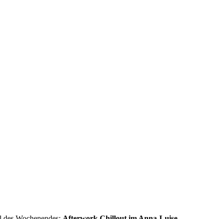
eil des Wochenendes:
Afterwork Chillout im Anna-Luise
.