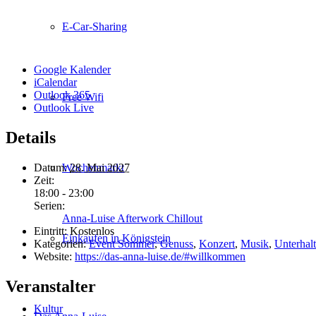
E-Car-Sharing
Google Kalender
iCalendar
Outlook 365
Free Wifi
Outlook Live
Details
Datum:
28. Mai 2027
Wochenmarkt
Zeit:
18:00 - 23:00
Serien:
Anna-Luise Afterwork Chillout
Eintritt:
Kostenlos
Einkaufen in Königstein
Kategorien:
Event Sommer
,
Genuss
,
Konzert
,
Musik
,
Unterhal
Website:
https://das-anna-luise.de/#willkommen
Veranstalter
Kultur