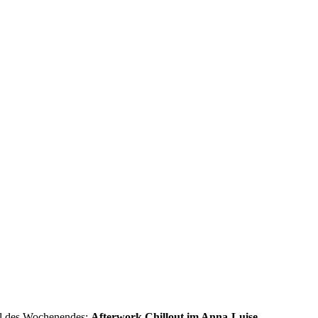
eil des Wochenendes:
Afterwork Chillout im Anna-Luise
.