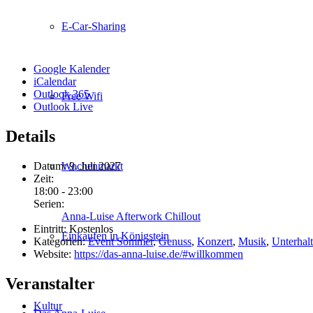
E-Car-Sharing
Google Kalender
iCalendar
Outlook 365
Free Wifi
Outlook Live
Details
Datum:
9. Juli 2027
Wochenmarkt
Zeit:
18:00 - 23:00
Serien:
Anna-Luise Afterwork Chillout
Eintritt:
Kostenlos
Einkaufen in Königstein
Kategorien:
Event Sommer
,
Genuss
,
Konzert
,
Musik
,
Unterhal
Website:
https://das-anna-luise.de/#willkommen
Veranstalter
Kultur