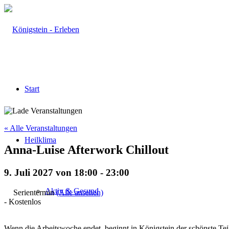
Start
« Alle Veranstaltungen
Heilklima
Anna-Luise Afterwork Chillout
9. Juli 2027 von 18:00
-
23:00
Aktiv & Gesund
Serientermin
(Alle ansehen)
-
Kostenlos
Wenn die Arbeitswoche endet, beginnt in Königstein der schönste T