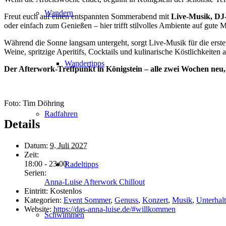
Wandern
Freut euch auf einen entspannten Sommerabend mit
Live-Musik, DJ-
oder einfach zum Genießen – hier trifft stilvolles Ambiente auf gu
Während die Sonne langsam untergeht, sorgt Live-Musik für die erst
Weine, spritzige Aperitifs, Cocktails und kulinarische Köstlichkeite
Wandertipps
Der Afterwork-Treffpunkt in Königstein – alle zwei Wochen neu
Foto: Tim Döhring
Radfahren
Details
Datum:
9. Juli 2027
Zeit:
18:00 - 23:00
Radeltipps
Serien:
Anna-Luise Afterwork Chillout
Eintritt:
Kostenlos
Kategorien:
Event Sommer
,
Genuss
,
Konzert
,
Musik
,
Unterhal
Website:
https://das-anna-luise.de/#willkommen
Schwimmen