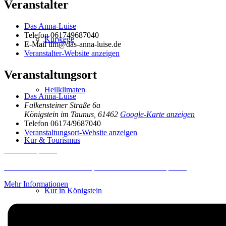
Veranstalter
Das Anna-Luise
Telefon
061749687040
Kurwege
E-Mail
tim@das-anna-luise.de
Veranstalter-Website anzeigen
Veranstaltungsort
Heilklimaten
Das Anna-Luise
Falkensteiner Straße 6a
Königstein im Taunus
,
61462
Google-Karte anzeigen
Telefon
06174/9687040
Veranstaltungsort-Website anzeigen
Kur & Tourismus
Inhalt entsperren
Erforderlichen Service akzeptieren und Inhalte entsperren
Mehr Informationen
Kur in Königstein