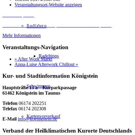
Veranstaltungsort-Website anzeigen
Inhalt entsperren
Erforderlichen Service akzeptieren und Inhalte entsperren
Radfahren
Mehr Informationen
Veranstaltungs-Navigation
Radeltipps
«
After Work Markt
Anna-Luise Afterwork Chillout
»
Kur- und Stadtinformation Königstein
Schwimmen
Hauptstraße 13 a – Kurparkpassage
61462 Königstein im Taunus
Telefon
06174 202251
Telefax
06174 202308
Kartenvorverkauf
E-Mail
info@koenigstein.de
Verband der Heilklimatischen Kurorte Deutschlands