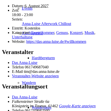
Datum:
6. August 2027
Events
Zeit:
18:00 - 23:00
Serien:
Anna-Luise Afterwork Chillout
Eintritt:
Kostenlos
Kategorien:
Event Sommer
,
Genuss
,
Konzert
,
Musik
,
Ausflugsziele
Unterhaltung
Website:
https://das-anna-luise.de/#willkommen
Veranstalter
Hardtbergturm
Das Anna-Luise
Telefon
061749687040
E-Mail
tim@das-anna-luise.de
Veranstalter-Website anzeigen
Wandern
Veranstaltungsort
Das Anna-Luise
Falkensteiner Straße 6a
Königstein im Taunus
,
61462
Google-Karte anzeigen
Wandertipps
Telefon
06174/9687040