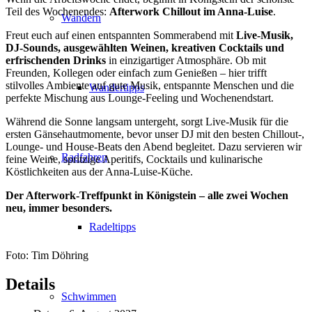
Teil des Wochenendes:
Afterwork Chillout im Anna-Luise
.
Wandern
Freut euch auf einen entspannten Sommerabend mit
Live-Musik,
DJ-Sounds, ausgewählten Weinen, kreativen Cocktails und
erfrischenden Drinks
in einzigartiger Atmosphäre. Ob mit
Freunden, Kollegen oder einfach zum Genießen – hier trifft
stilvolles Ambiente auf gute Musik, entspannte Menschen und die
Wandertipps
perfekte Mischung aus Lounge-Feeling und Wochenendstart.
Während die Sonne langsam untergeht, sorgt Live-Musik für die
ersten Gänsehautmomente, bevor unser DJ mit den besten Chillout-,
Lounge- und House-Beats den Abend begleitet. Dazu servieren wir
Radfahren
feine Weine, spritzige Aperitifs, Cocktails und kulinarische
Köstlichkeiten aus der Anna-Luise-Küche.
Der Afterwork-Treffpunkt in Königstein – alle zwei Wochen
neu, immer besonders.
Radeltipps
Foto: Tim Döhring
Details
Schwimmen