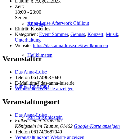
Datum:
6. August 2027
Zeit:
18:00 - 23:00
Serien:
Anna-Luise Afterwork Chillout
Kurwege
Eintritt:
Kostenlos
Kategorien:
Event Sommer
,
Genuss
,
Konzert
,
Musik
,
Unterhaltung
Website:
https://das-anna-luise.de/#willkommen
Heilklimaten
Veranstalter
Das Anna-Luise
Telefon
061749687040
E-Mail
tim@das-anna-luise.de
Kur & Tourismus
Veranstalter-Website anzeigen
Veranstaltungsort
Das Anna-Luise
Kur in Königstein
Falkensteiner Straße 6a
Königstein im Taunus
,
61462
Google-Karte anzeigen
Telefon
06174/9687040
Veranstaltungsort-Website anzeigen