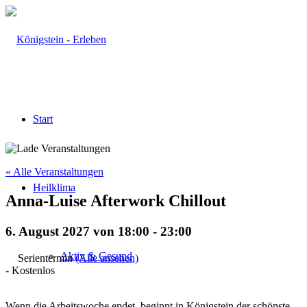
Start
« Alle Veranstaltungen
Heilklima
Anna-Luise Afterwork Chillout
6. August 2027 von 18:00
-
23:00
Aktiv & Gesund
Serientermin
(Alle ansehen)
-
Kostenlos
Wenn die Arbeitswoche endet, beginnt in Königstein der schönste