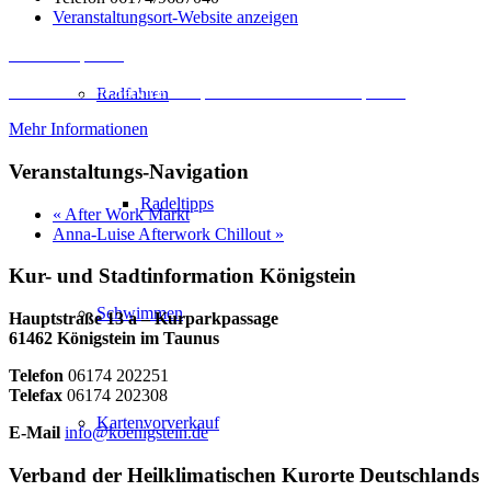
Veranstaltungsort-Website anzeigen
Inhalt entsperren
Erforderlichen Service akzeptieren und Inhalte entsperren
Radfahren
Mehr Informationen
Veranstaltungs-Navigation
Radeltipps
«
After Work Markt
Anna-Luise Afterwork Chillout
»
Kur- und Stadtinformation Königstein
Schwimmen
Hauptstraße 13 a – Kurparkpassage
61462 Königstein im Taunus
Telefon
06174 202251
Telefax
06174 202308
Kartenvorverkauf
E-Mail
info@koenigstein.de
Verband der Heilklimatischen Kurorte Deutschlands