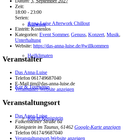
Datum:
3. September 2027
Zeit:
18:00 - 23:00
Serien:
Anna-Luise Afterwork Chillout
Kurwege
Eintritt:
Kostenlos
Kategorien:
Event Sommer
,
Genuss
,
Konzert
,
Musik
,
Unterhaltung
Website:
https://das-anna-luise.de/#willkommen
Heilklimaten
Veranstalter
Das Anna-Luise
Telefon
061749687040
E-Mail
tim@das-anna-luise.de
Kur & Tourismus
Veranstalter-Website anzeigen
Veranstaltungsort
Das Anna-Luise
Kur in Königstein
Falkensteiner Straße 6a
Königstein im Taunus
,
61462
Google-Karte anzeigen
Telefon
06174/9687040
Veranstaltungsort-Website anzeigen