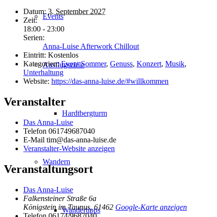
Datum:
3. September 2027
Events
Zeit:
18:00 - 23:00
Serien:
Anna-Luise Afterwork Chillout
Eintritt:
Kostenlos
Kategorien:
Event Sommer
,
Genuss
,
Konzert
,
Musik
,
Ausflugsziele
Unterhaltung
Website:
https://das-anna-luise.de/#willkommen
Veranstalter
Hardtbergturm
Das Anna-Luise
Telefon
061749687040
E-Mail
tim@das-anna-luise.de
Veranstalter-Website anzeigen
Wandern
Veranstaltungsort
Das Anna-Luise
Falkensteiner Straße 6a
Königstein im Taunus
,
61462
Google-Karte anzeigen
Wandertipps
Telefon
06174/9687040