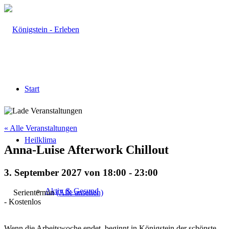
Start
« Alle Veranstaltungen
Heilklima
Anna-Luise Afterwork Chillout
3. September 2027 von 18:00
-
23:00
Aktiv & Gesund
Serientermin
(Alle ansehen)
-
Kostenlos
Wenn die Arbeitswoche endet, beginnt in Königstein der schönste