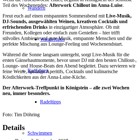
Teil des Wochenendes:
Afterwork Chillout im Anna-Luise
.
Wandern
Freut euch auf einen entspannten Sommerabend mit
Live-Musik,
DJ-Sounds, ausgewählten Weinen, kreativen Cocktails und
erfrischenden Drinks
in einzigartiger Atmosphäre. Ob mit
Freunden, Kollegen oder einfach zum Genießen – hier trifft
stilvolles Ambiente auf gute Musik, entspannte Menschen und die
Wandertipps
perfekte Mischung aus Lounge-Feeling und Wochenendstart.
Während die Sonne langsam untergeht, sorgt Live-Musik für die
ersten Gänsehautmomente, bevor unser DJ mit den besten Chillout-,
Lounge- und House-Beats den Abend begleitet. Dazu servieren wir
Radfahren
feine Weine, spritzige Aperitifs, Cocktails und kulinarische
Köstlichkeiten aus der Anna-Luise-Küche.
Der Afterwork-Treffpunkt in Königstein – alle zwei Wochen
neu, immer besonders.
Radeltipps
Foto: Tim Döhring
Details
Schwimmen