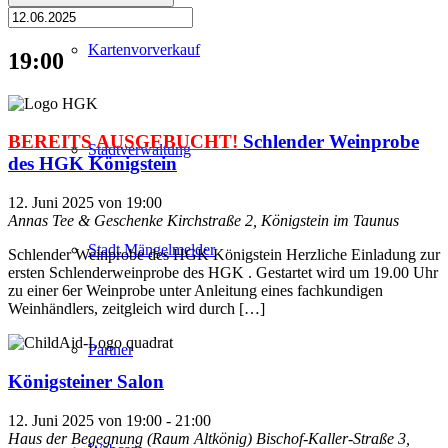
Kartenvorverkauf
19:00
BEREITS AUSGEBUCHT!
Schlender Weinprobe
Stadtverwaltung
des HGK Königstein
12. Juni 2025 von 19:00
Annas Tee & Geschenke
Kirchstraße 2, Königstein im Taunus
Stadt Mängelmelder
Schlender Weinprobe des HGK Königstein Herzliche Einladung zur
ersten Schlenderweinprobe des HGK . Gestartet wird um 19.00 Uhr
zu einer 6er Weinprobe unter Anleitung eines fachkundigen
Weinhändlers, zeitgleich wird durch […]
Partner
Königsteiner Salon
12. Juni 2025 von 19:00
-
21:00
Haus der Begegnung (Raum Altkönig)
Bischof-Kaller-Straße 3,