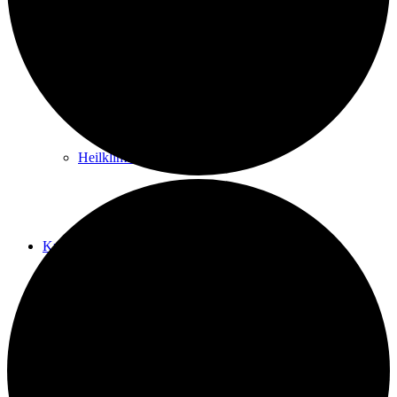
Kurwege
Heilklimaten
Kur & Tourismus
Kur in Königstein