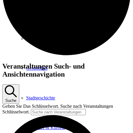
Kurpark
Gastgeber
Veranstaltungen
Veranstaltungen Such- und
Gesundheit
für
Ansichtennavigation
12.
Juni
2025
Stadtgeschichte
Suche
Geben Sie Das Schlüsselwort. Suche nach Veranstaltungen
Schlüsselwort.
Heilbäder & Kurorte