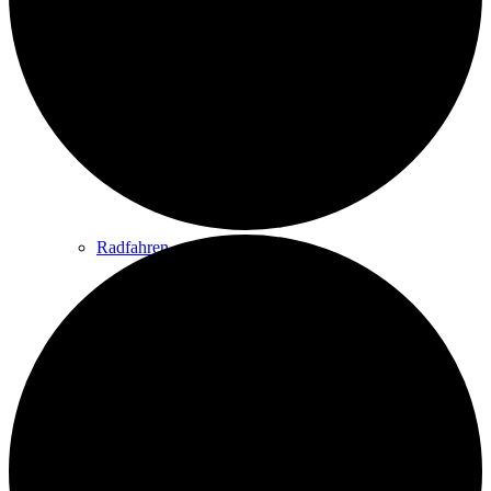
Wandern
Wandertipps
Radfahren
Radeltipps
Schwimmen