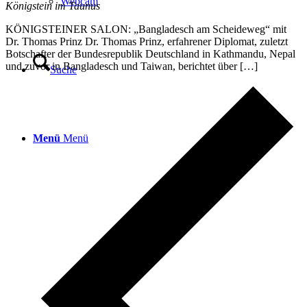
Webcam
Königstein im Taunus
KÖNIGSTEINER SALON: „Bangladesch am Scheideweg“ mit
Dr. Thomas Prinz Dr. Thomas Prinz, erfahrener Diplomat, zuletzt
Botschafter der Bundesrepublik Deutschland in Kathmandu, Nepal
und zuvor in Bangladesch und Taiwan, berichtet über […]
Suche
Menü
Menü