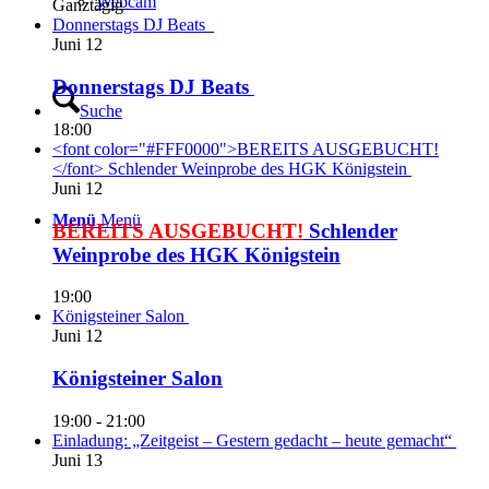
Webcam
Ganztägig
Donnerstags DJ Beats
Juni
12
Donnerstags DJ Beats
Suche
18:00
<font color="#FFF0000">BEREITS AUSGEBUCHT!
</font> Schlender Weinprobe des HGK Königstein
Juni
12
Menü
Menü
BEREITS AUSGEBUCHT!
Schlender
Weinprobe des HGK Königstein
19:00
Königsteiner Salon
Juni
12
Königsteiner Salon
19:00
-
21:00
Einladung: „Zeitgeist – Gestern gedacht – heute gemacht“
Juni
13