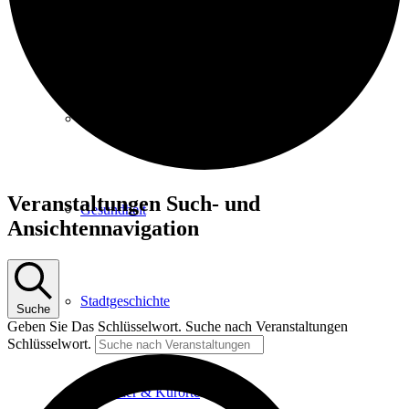
Kurpark
Gastgeber
Veranstaltungen
Veranstaltungen Such- und
Gesundheit
Ansichtennavigation
Stadtgeschichte
Suche
Geben Sie Das Schlüsselwort. Suche nach Veranstaltungen
Schlüsselwort.
Heilbäder & Kurorte