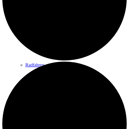
Wandern
Wandertipps
Radfahren
Radeltipps
Schwimmen