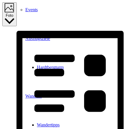
Events
Foto
Ausflugsziele
Hardtbergturm
Wandern
Wandertipps