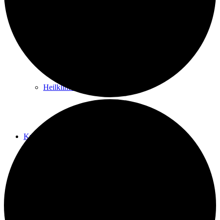
Kurwege
Heilklimaten
Kur & Tourismus
Kur in Königstein