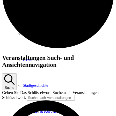
Kurpark
Gastgeber
Veranstaltungen
Veranstaltungen Such- und
Gesundheit
für
Ansichtennavigation
26.
Juni
2025
Stadtgeschichte
Suche
Geben Sie Das Schlüsselwort. Suche nach Veranstaltungen
Schlüsselwort.
Heilbäder & Kurorte