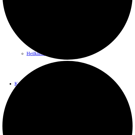
Kurwege
Heilklimaten
Kur & Tourismus
Kur in Königstein