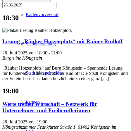
Kartenvorverkauf
18:30
Lesung „Räuber Hotzenplotz“ mit Rainer Rudloff
Stadtverwaltung
26. Juni 2025 von 18:30
-
21:00
Burgruine Königstein
„Räuber Hotzenplotz“ auf Burg Königstein – Spannende Lesung
Stadt Mängelmelder
für Kinder ab 6 Jahren mit Rainer Rudloff Die Stadt Königstein und
der Verein Lese Lust laden herzlich ein zu einer ganz […]
19:00
Partner
Werte treffen Wirtschaft – Netzwerk für
Unternehmer- und Freiberuflerinnen
26. Juni 2025 von 19:00
Königsteinzimmer
Frankfurter Straße 1, 61462 Königstein im