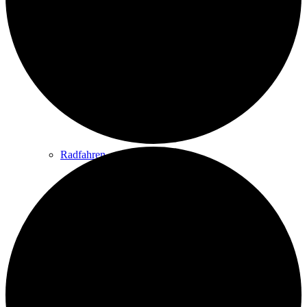
Wandern
Wandertipps
Radfahren
Radeltipps
Schwimmen