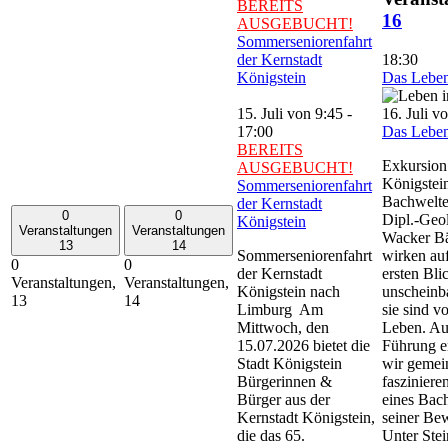
BEREITS
16
AUSGEBUCHT!
Sommerseniorenfahrt
der Kernstadt
18:30
Königstein
Das Lebe
15. Juli von 9:45
-
16. Juli v
17:00
Das Lebe
BEREITS
Exkursion 
AUSGEBUCHT!
Königstei
Sommerseniorenfahrt
Bachwelte
der Kernstadt
0
0
Dipl.-Geo
Königstein
Veranstaltungen
Veranstaltungen
Wacker B
13
14
Sommerseniorenfahrt
wirken au
0
0
der Kernstadt
ersten Bli
Veranstaltungen,
Veranstaltungen,
Königstein nach
unscheinb
13
14
Limburg Am
sie sind vo
Mittwoch, den
Leben. Au
15.07.2026 bietet die
Führung e
Stadt Königstein
wir gemei
Bürgerinnen &
fasziniere
Bürger aus der
eines Bac
Kernstadt Königstein,
seiner Be
die das 65.
Unter Stei