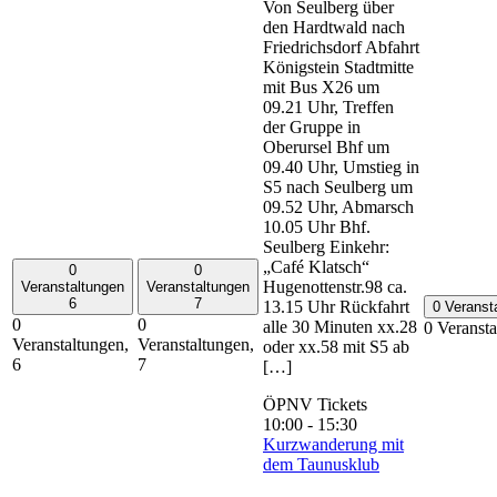
Von Seulberg über
den Hardtwald nach
Friedrichsdorf Abfahrt
Königstein Stadtmitte
mit Bus X26 um
09.21 Uhr, Treffen
der Gruppe in
Oberursel Bhf um
09.40 Uhr, Umstieg in
S5 nach Seulberg um
09.52 Uhr, Abmarsch
10.05 Uhr Bhf.
Seulberg Einkehr:
„Café Klatsch“
0
0
Hugenottenstr.98 ca.
Veranstaltungen
Veranstaltungen
6
7
13.15 Uhr Rückfahrt
0 Veranst
0
0
alle 30 Minuten xx.28
0 Veranst
Veranstaltungen,
Veranstaltungen,
oder xx.58 mit S5 ab
6
7
[…]
ÖPNV Tickets
10:00
-
15:30
Kurzwanderung mit
dem Taunusklub