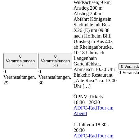
Wildsachsen; 9 km,
Anstieg 200 m,
Abstieg 250 m
Abfahrt Königstein
Stadtmitte mit Bus
X26 (E) um 09.38
nach Hofheim Bhf.
Umstieg in Bus 403
ab Rheingaubrücke,
10.18 Uhr nach
0
0
Langenhain
Veranstaltungen
Veranstaltungen
Gartenfeldstr.,
29
30
0 Veranst
Abmarsch 10.30 Uhr
0
0
0 Veranst
Einkehr: Restaurant
Veranstaltungen,
Veranstaltungen,
„Alte Rose“ ca. 13.00
29
30
Uhr […]
ÖPNV Tickets
18:30
-
20:30
ADFC-RadTour am
Abend
1. Juli von 18:30
-
20:30
ADFC-RadTour am