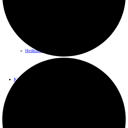
Kurwege
Heilklimaten
Kur & Tourismus
Kur in Königstein