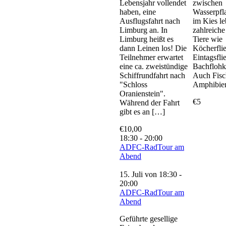
Lebensjahr vollendet
zwischen
haben, eine
Wasserpfl
Ausflugsfahrt nach
im Kies l
Limburg an. In
zahlreiche
Limburg heißt es
Tiere wie
dann Leinen los! Die
Köcherfli
Teilnehmer erwartet
Eintagsfli
eine ca. zweistündige
Bachflohk
Schiffrundfahrt nach
Auch Fisc
"Schloss
Amphibie
Oranienstein".
€5
Während der Fahrt
gibt es an […]
€10,00
18:30
-
20:00
ADFC-RadTour am
Abend
15. Juli von 18:30
-
20:00
ADFC-RadTour am
Abend
Geführte gesellige