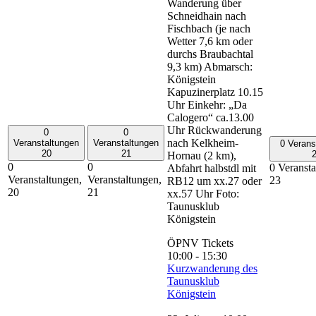
Wanderung über
Schneidhain nach
Fischbach (je nach
Wetter 7,6 km oder
durchs Braubachtal
9,3 km) Abmarsch:
Königstein
Kapuzinerplatz 10.15
Uhr Einkehr: „Da
Calogero“ ca.13.00
Uhr Rückwanderung
0
0
nach Kelkheim-
Veranstaltungen
Veranstaltungen
0 Verans
20
21
Hornau (2 km),
0
0
0 Veransta
Abfahrt halbstdl mit
Veranstaltungen,
Veranstaltungen,
23
RB12 um xx.27 oder
20
21
xx.57 Uhr Foto:
Taunusklub
Königstein
ÖPNV Tickets
10:00
-
15:30
Kurzwanderung des
Taunusklub
Königstein