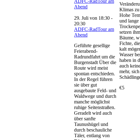
ADFC-RadTour am
Veränderu
Abend
Klimas zu
Hohe Tem
29. Juli von 18:30
-
und lange
20:30
Trockenpe
ADFC-RadTour am
setzen ihm
Abend
Bäume, wi
Fichte, die
Geführte gesellige
kalt mögen
Feierabend-
Wasser be
Radrundfahrt um die
haben in d
Burgenstadt Über die
auch keine
Route wird meist
mehr, sic
spontan entschieden.
Schädling
In der Regel führen
sie über gut
€5
ausgebaute Feld- und
Waldwege und durch
manche möglichst
ruhige Seitenstraßen.
Geradelt wird auch
über sanfte
Taunushügel und
durch beschauliche
Täler, entlang von