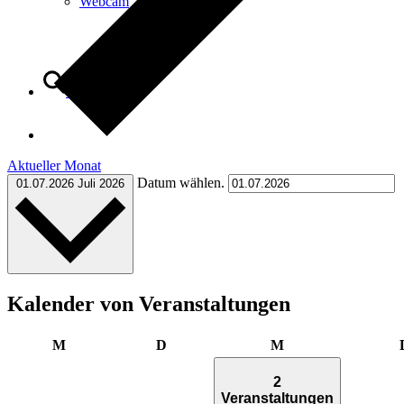
Webcam
Suche
Aktueller Monat
Menü
Menü
Datum wählen.
01.07.2026
Juli 2026
Kalender von Veranstaltungen
Montag
Dienstag
Mittwoch
M
D
M
2
Veranstaltungen