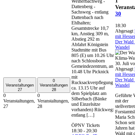
1
Weiherbachweg -
Dattenberg -
Veranst
Sachsweg - entlang
30
Dattenbach nach
Ehlhalten;
18:30
Gesamtstrecke 10,7
Abgesagt
km, Anstieg 309 m,
mit Hesse
Abstieg 292 m
Der Wald 
Abfahrt Königstein
Wandel
Stadtmitte mit Bus
805 (E) um 10.26 Uhr
nach Schlossborn
30. Juli v
Gemeindezentrum, an
Abgesagt
10.48 Uhr Picknick
mit Hesse
mit
Der Wald 
0
0
Rucksackverpflegung
Wandel
Veranstaltungen
Veranstaltungen
ca. 13.15 Uhr auf
27
28
dem Spielplatz am
Geführte
0
0
Silberbach (Bänke
mit der
Veranstaltungen,
Veranstaltungen,
und Einzelsitze
stellvertr
27
28
vorhanden) Rückweg:
Forstamtsl
entlang […]
Maria Sch
Schon seit
ÖPNV Tickets
Jahren hat
18:30
-
20:30
Wald mit 