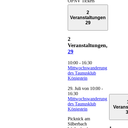
ÖPNV Tickets
2
Veranstaltungen
29
2
Veranstaltungen,
29
10:00
-
16:30
Mittwochswanderung
des Taunusklub
Königstein
29. Juli von 10:00
-
16:30
Mittwochswanderung
des Taunusklub
Verans
Königstein
Picknick am
Silberbach