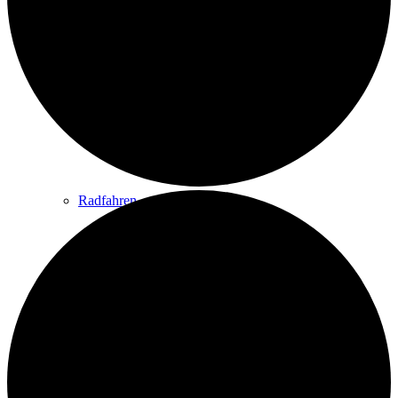
Wandern
Wandertipps
Radfahren
Radeltipps
Schwimmen