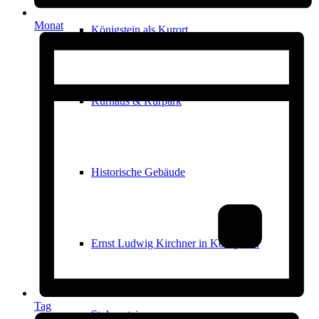
Monat
Königstein als Kurort
Kurhaus & Kurpark
Historische Gebäude
Ernst Ludwig Kirchner in Königstein
Tag
Stolpersteine