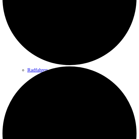
Wandern
Wandertipps
Radfahren
Radeltipps
Schwimmen