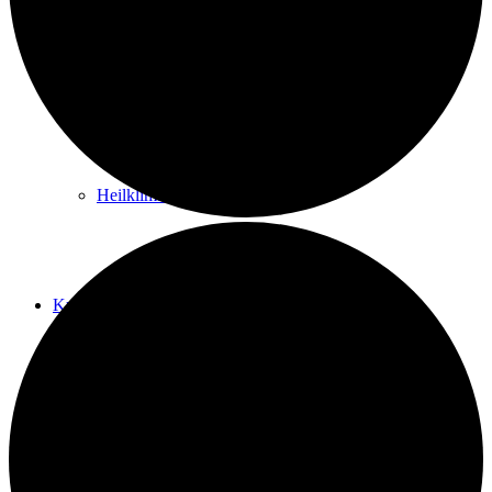
Kurwege
Heilklimaten
Kur & Tourismus
Kur in Königstein