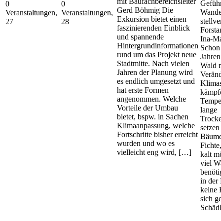
mit Baufachbereichsleiter
Geführ
0
0
Gerd Böhmig Die
Wande
Veranstaltungen,
Veranstaltungen,
Exkursion bietet einen
stellv
27
28
faszinierenden Einblick
Forsta
und spannende
Ina-Ma
Hintergrundinformationen
Schon 
rund um das Projekt neue
Jahren
Stadtmitte. Nach vielen
Wald m
Jahren der Planung wird
Verän
es endlich umgesetzt und
Klima
hat erste Formen
kämpf
angenommen. Welche
Tempe
Vorteile der Umbau
lange
bietet, bspw. in Sachen
Trock
Klimaanpassung, welche
setzen
Fortschritte bisher erreicht
Bäume
wurden und wo es
Fichte,
vielleicht eng wird, […]
kalt m
viel W
benöti
in der
keine 
sich g
Schäd