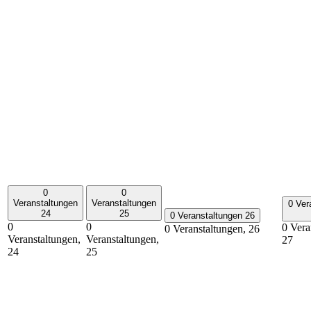
0
0
Veranstaltungen
Veranstaltungen
0 Ver
24
25
0 Veranstaltungen
26
0
0
0 Vera
0 Veranstaltungen,
26
Veranstaltungen,
Veranstaltungen,
27
24
25