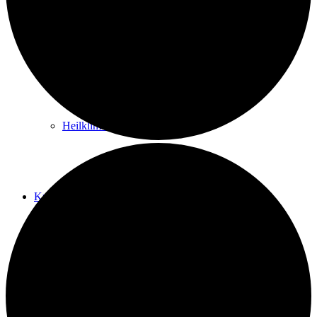
Kurwege
Heilklimaten
Kur & Tourismus
Kur in Königstein