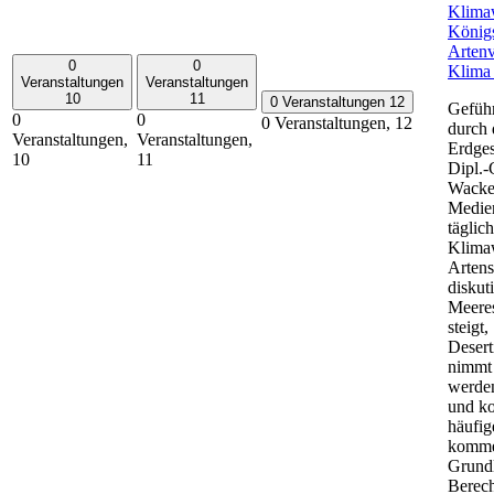
Klima
Königs
Artenv
0
0
Klima 
Veranstaltungen
Veranstaltungen
10
11
0 Veranstaltungen
12
Geführ
0
0
0 Veranstaltungen,
12
durch 
Veranstaltungen,
Veranstaltungen,
Erdges
10
11
Dipl.-
Wacke
Medie
täglic
Klima
Artens
diskuti
Meeres
steigt,
Desert
nimmt 
werden
und k
häufig
komme
Grundl
Berec