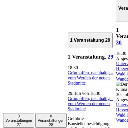
Vera
1
Vera
1 Veranstaltung
29
30
18:30
1 Veranstaltung,
29
Abges
Unter
18:30
Hessen
Grün, offen, nachhaltig –
Wald 
vom Werden der neuen
Wande
Stadtmitte
29. Juli von 18:30
30. Ju
Grün, offen, nachhaltig –
Abges
vom Werden der neuen
Unter
Stadtmitte
Hessen
Wald 
0
0
Geführte
Wande
Veranstaltungen
Veranstaltungen
Baustellenbesichtigung
27
28