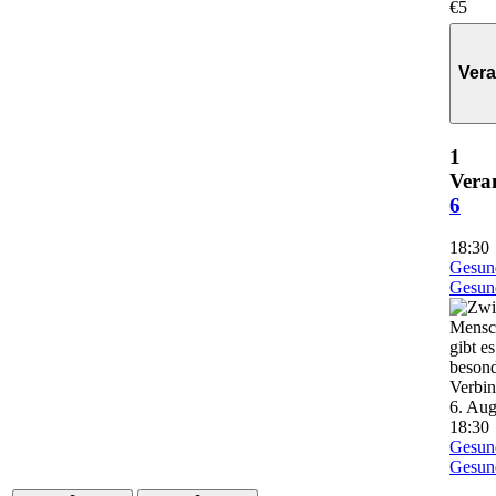
€5
Vera
1
Vera
6
18:30
Gesun
Gesun
6. Aug
18:30
Gesun
Gesun