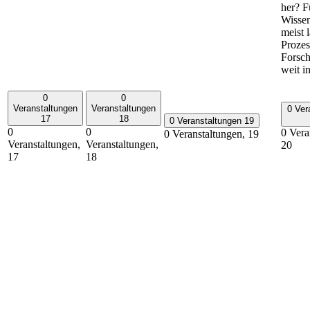
her? F
Wisse
meist 
Proze
Forsch
weit i
0
0
Veranstaltungen
Veranstaltungen
0 Ver
17
18
0 Veranstaltungen
19
0
0
0 Vera
0 Veranstaltungen,
19
Veranstaltungen,
Veranstaltungen,
20
17
18