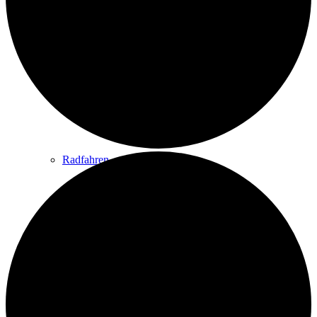
Wandern
Wandertipps
Radfahren
Radeltipps
Schwimmen