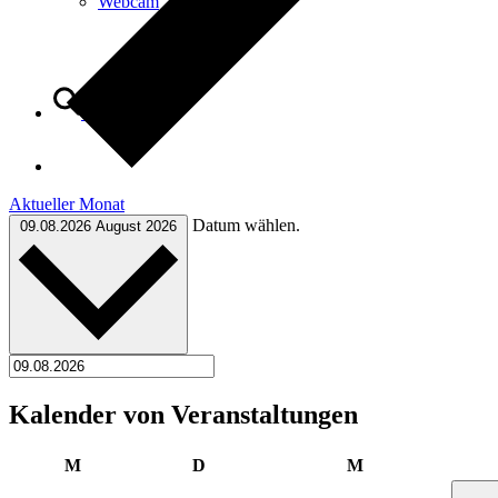
Webcam
Suche
Aktueller Monat
Menü
Menü
Datum wählen.
09.08.2026
August 2026
Kalender von Veranstaltungen
Montag
Dienstag
Mittwoch
M
D
M