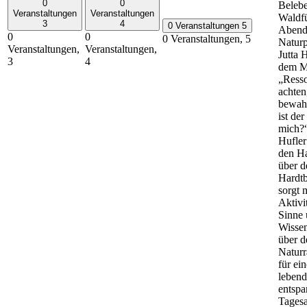
0
0
Beleb
Veranstaltungen
Veranstaltungen
Waldf
3
4
0 Veranstaltungen
5
Abend
0
0
0 Veranstaltungen,
5
Naturp
Veranstaltungen,
Veranstaltungen,
Jutta 
3
4
dem M
„Ress
achten
bewah
ist de
mich?“
Hufler
den H
über d
Hardt
sorgt 
Aktivi
Sinne
Wisse
über d
Natur
für ei
lebend
entsp
Tages