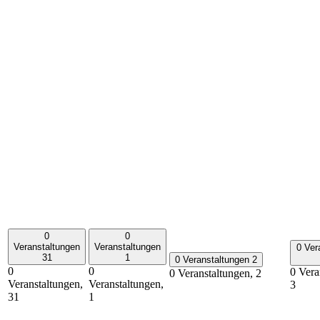
0
0
Veranstaltungen
Veranstaltungen
0 Ver
31
1
0 Veranstaltungen
2
0
0
0 Vera
0 Veranstaltungen,
2
Veranstaltungen,
Veranstaltungen,
3
31
1