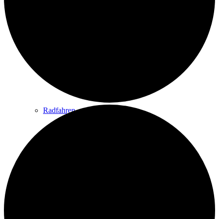
Wandern
Wandertipps
Radfahren
Radeltipps
Schwimmen