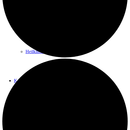
Kurwege
Heilklimaten
Kur & Tourismus
Kur in Königstein