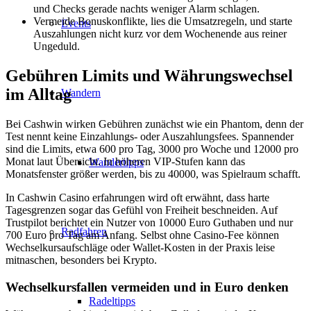
und Checks gerade nachts weniger Alarm schlagen.
Vermeide Bonuskonflikte, lies die Umsatzregeln, und starte
Events
Auszahlungen nicht kurz vor dem Wochenende aus reiner
Ungeduld.
Gebühren Limits und Währungswechsel
im Alltag
Wandern
Bei Сashwin wirken Gebühren zunächst wie ein Phantom, denn der
Test nennt keine Einzahlungs- oder Auszahlungsfees. Spannender
sind die Limits, etwa 600 pro Tag, 3000 pro Woche und 12000 pro
Monat laut Übersicht. In höheren VIP-Stufen kann das
Wandertipps
Monatsfenster größer werden, bis zu 40000, was Spielraum schafft.
In Сashwin Сasino erfahrungen wird oft erwähnt, dass harte
Tagesgrenzen sogar das Gefühl von Freiheit beschneiden. Auf
Trustpilot berichtet ein Nutzer von 10000 Euro Guthaben und nur
Radfahren
700 Euro pro Tag am Anfang. Selbst ohne Casino-Fee können
Wechselkursaufschläge oder Wallet-Kosten in der Praxis leise
mitnaschen, besonders bei Krypto.
Wechselkursfallen vermeiden und in Euro denken
Radeltipps