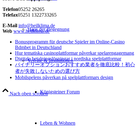
Telefon
05252 26265
Telefax
05251 1322733265
E-Mail
info@heilklima.de
Haus der Begegnung
Web
www.heilklima.de
Bonusprogramm für deutsche Spieler im Online-Casino
Bdmbet in Deutschland
Hur tematiska casinoplattformar påverkar spelarengagemang
Digitala betalningslösningar i nordiska spelplattformar
Vereine & Institutionen
バイナリーオプションおすすめ業者を徹底比較！初心
者が失敗しないための選び方
Mobilspelens påverkan på spelplattformars design
Königsteiner Forum
Nach oben scrollen
Leben & Wohnen