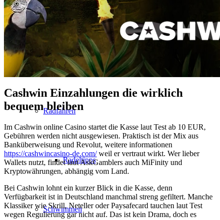
Wandern
Wandertipps
Сashwin Einzahlungen die wirklich
bequem bleiben
Radfahren
Im Сashwin online Casino startet die Kasse laut Test ab 10 EUR,
Gebühren werden nicht ausgewiesen. Praktisch ist der Mix aus
Banküberweisung und Revolut, weitere informationen
https://cashwincasino-de.com/
weil er vertraut wirkt. Wer lieber
Radeltipps
Wallets nutzt, findet laut AskGamblers auch MiFinity und
Kryptowährungen, abhängig vom Land.
Bei Сashwin lohnt ein kurzer Blick in die Kasse, denn
Verfügbarkeit ist in Deutschland manchmal streng gefiltert. Manche
Klassiker wie Skrill, Neteller oder Paysafecard tauchen laut Test
Schwimmen
wegen Regulierung gar nicht auf. Das ist kein Drama, doch es