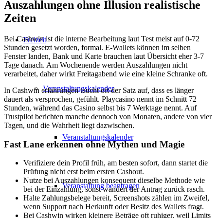
Auszahlungen ohne Illusion realistische
Zeiten
Bei Сashwin ist die interne Bearbeitung laut Test meist auf 0-72
Freizeit
Stunden gesetzt worden, formal. E-Wallets können im selben
Fenster landen, Bank und Karte brauchen laut Übersicht eher 3-7
Tage danach. Am Wochenende werden Auszahlungen nicht
verarbeitet, daher wirkt Freitagabend wie eine kleine Schranke oft.
Veranstaltungskalender
In Сashwin erfahrungen taucht oft der Satz auf, dass es länger
dauert als versprochen, gefühlt. Playcasino nennt im Schnitt 72
Stunden, während das Casino selbst bis 7 Werktage nennt. Auf
Trustpilot berichten manche dennoch von Monaten, andere von vier
Tagen, und die Wahrheit liegt dazwischen.
Veranstaltungskalender
Fast Lane erkennen ohne Mythen und Magie
Verifiziere dein Profil früh, am besten sofort, dann startet die
Prüfung nicht erst beim ersten Cashout.
Nutze bei Auszahlungen konsequent dieselbe Methode wie
Veranstaltung beantragen
bei der Einzahlung, sonst wandert der Antrag zurück rasch.
Halte Zahlungsbelege bereit, Screenshots zählen im Zweifel,
wenn Support nach Herkunft oder Besitz des Wallets fragt.
Bei Сashwin wirken kleinere Beträge oft ruhiger, weil Limits