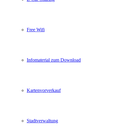
Free Wifi
Infomaterial zum Download
Kartenvorverkauf
Stadtverwaltung