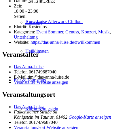
Datum:
30. April 2027
Zeit:
18:00 - 23:00
Serien:
Anna-Luise Afterwork Chillout
Kurwege
Eintritt:
Kostenlos
Kategorien:
Event Sommer
,
Genuss
,
Konzert
,
Musik
,
Unterhaltung
Website:
https://das-anna-luise.de/#willkommen
Heilklimaten
Veranstalter
Das Anna-Luise
Telefon
061749687040
E-Mail
tim@das-anna-luise.de
Kur & Tourismus
Veranstalter-Website anzeigen
Veranstaltungsort
Das Anna-Luise
Kur in Königstein
Falkensteiner Straße 6a
Königstein im Taunus
,
61462
Google-Karte anzeigen
Telefon
06174/9687040
Veranstaltungsort-Website anzeigen