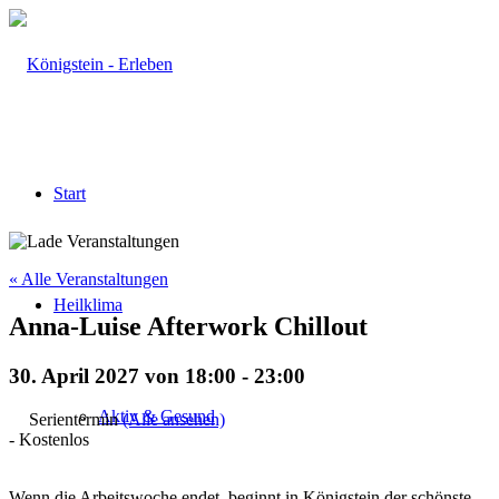
Start
« Alle Veranstaltungen
Heilklima
Anna-Luise Afterwork Chillout
30. April 2027 von 18:00
-
23:00
Aktiv & Gesund
Serientermin
(Alle ansehen)
-
Kostenlos
Wenn die Arbeitswoche endet, beginnt in Königstein der schönste