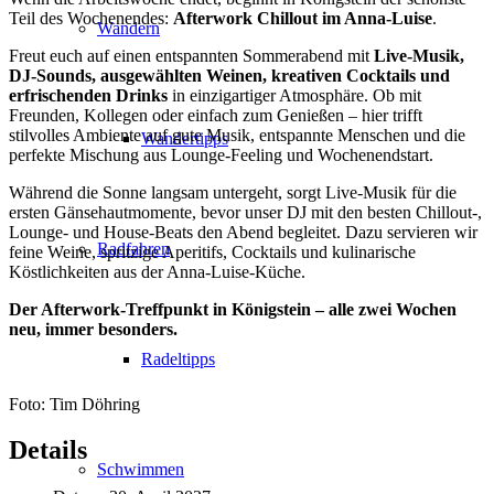
Teil des Wochenendes:
Afterwork Chillout im Anna-Luise
.
Wandern
Freut euch auf einen entspannten Sommerabend mit
Live-Musik,
DJ-Sounds, ausgewählten Weinen, kreativen Cocktails und
erfrischenden Drinks
in einzigartiger Atmosphäre. Ob mit
Freunden, Kollegen oder einfach zum Genießen – hier trifft
stilvolles Ambiente auf gute Musik, entspannte Menschen und die
Wandertipps
perfekte Mischung aus Lounge-Feeling und Wochenendstart.
Während die Sonne langsam untergeht, sorgt Live-Musik für die
ersten Gänsehautmomente, bevor unser DJ mit den besten Chillout-,
Lounge- und House-Beats den Abend begleitet. Dazu servieren wir
Radfahren
feine Weine, spritzige Aperitifs, Cocktails und kulinarische
Köstlichkeiten aus der Anna-Luise-Küche.
Der Afterwork-Treffpunkt in Königstein – alle zwei Wochen
neu, immer besonders.
Radeltipps
Foto: Tim Döhring
Details
Schwimmen