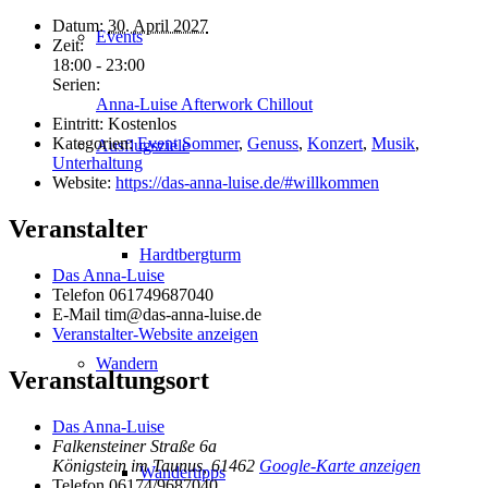
Datum:
30. April 2027
Events
Zeit:
18:00 - 23:00
Serien:
Anna-Luise Afterwork Chillout
Eintritt:
Kostenlos
Kategorien:
Event Sommer
,
Genuss
,
Konzert
,
Musik
,
Ausflugsziele
Unterhaltung
Website:
https://das-anna-luise.de/#willkommen
Veranstalter
Hardtbergturm
Das Anna-Luise
Telefon
061749687040
E-Mail
tim@das-anna-luise.de
Veranstalter-Website anzeigen
Wandern
Veranstaltungsort
Das Anna-Luise
Falkensteiner Straße 6a
Königstein im Taunus
,
61462
Google-Karte anzeigen
Wandertipps
Telefon
06174/9687040