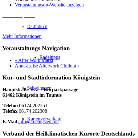
Veranstaltungsort-Website anzeigen
Inhalt entsperren
Erforderlichen Service akzeptieren und Inhalte entsperren
Radfahren
Mehr Informationen
Veranstaltungs-Navigation
Radeltipps
«
After Work Markt
Anna-Luise Afterwork Chillout
»
Kur- und Stadtinformation Königstein
Schwimmen
Hauptstraße 13 a – Kurparkpassage
61462 Königstein im Taunus
Telefon
06174 202251
Telefax
06174 202308
Kartenvorverkauf
E-Mail
info@koenigstein.de
Verband der Heilklimatischen Kurorte Deutschlands