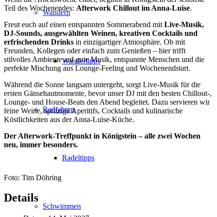
Teil des Wochenendes:
Afterwork Chillout im Anna-Luise
.
Wandern
Freut euch auf einen entspannten Sommerabend mit
Live-Musik,
DJ-Sounds, ausgewählten Weinen, kreativen Cocktails und
erfrischenden Drinks
in einzigartiger Atmosphäre. Ob mit
Freunden, Kollegen oder einfach zum Genießen – hier trifft
stilvolles Ambiente auf gute Musik, entspannte Menschen und die
Wandertipps
perfekte Mischung aus Lounge-Feeling und Wochenendstart.
Während die Sonne langsam untergeht, sorgt Live-Musik für die
ersten Gänsehautmomente, bevor unser DJ mit den besten Chillout-,
Lounge- und House-Beats den Abend begleitet. Dazu servieren wir
Radfahren
feine Weine, spritzige Aperitifs, Cocktails und kulinarische
Köstlichkeiten aus der Anna-Luise-Küche.
Der Afterwork-Treffpunkt in Königstein – alle zwei Wochen
neu, immer besonders.
Radeltipps
Foto: Tim Döhring
Details
Schwimmen