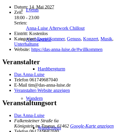
Datum:
14. Mai 2027
Events
Zeit:
18:00 - 23:00
Serien:
Anna-Luise Afterwork Chillout
Eintritt:
Kostenlos
Kategorien:
Event Sommer
,
Genuss
,
Konzert
,
Musik
,
Ausflugsziele
Unterhaltung
Website:
https://das-anna-luise.de/#willkommen
Veranstalter
Hardtbergturm
Das Anna-Luise
Telefon
061749687040
E-Mail
tim@das-anna-luise.de
Veranstalter-Website anzeigen
Wandern
Veranstaltungsort
Das Anna-Luise
Falkensteiner Straße 6a
Königstein im Taunus
,
61462
Google-Karte anzeigen
Wandertipps
Telefon
06174/9687040