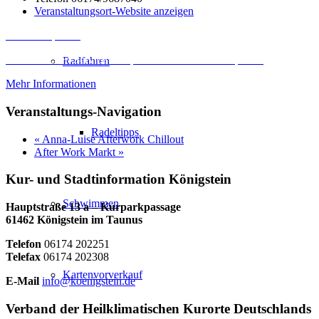
Veranstaltungsort-Website anzeigen
Inhalt entsperren
Erforderlichen Service akzeptieren und Inhalte entsperren
Radfahren
Mehr Informationen
Veranstaltungs-Navigation
Radeltipps
«
Anna-Luise Afterwork Chillout
After Work Markt
»
Kur- und Stadtinformation Königstein
Schwimmen
Hauptstraße 13 a – Kurparkpassage
61462 Königstein im Taunus
Telefon
06174 202251
Telefax
06174 202308
Kartenvorverkauf
E-Mail
info@koenigstein.de
Verband der Heilklimatischen Kurorte Deutschlands