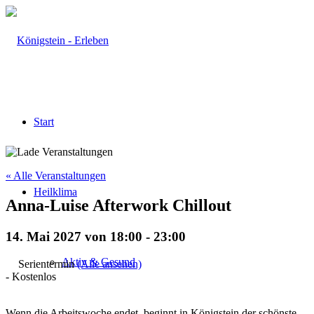
Start
« Alle Veranstaltungen
Heilklima
Anna-Luise Afterwork Chillout
14. Mai 2027 von 18:00
-
23:00
Aktiv & Gesund
Serientermin
(Alle ansehen)
-
Kostenlos
Wenn die Arbeitswoche endet, beginnt in Königstein der schönste