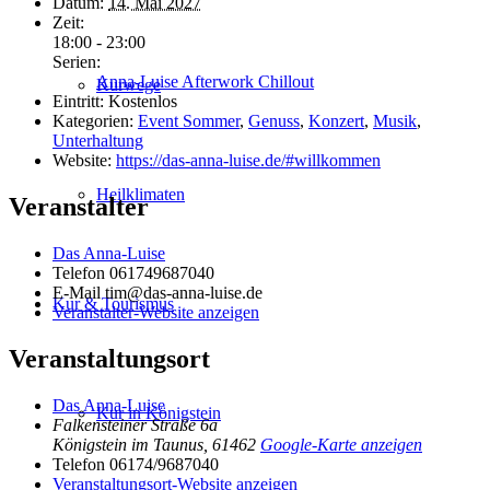
Datum:
14. Mai 2027
Zeit:
18:00 - 23:00
Serien:
Anna-Luise Afterwork Chillout
Kurwege
Eintritt:
Kostenlos
Kategorien:
Event Sommer
,
Genuss
,
Konzert
,
Musik
,
Unterhaltung
Website:
https://das-anna-luise.de/#willkommen
Heilklimaten
Veranstalter
Das Anna-Luise
Telefon
061749687040
E-Mail
tim@das-anna-luise.de
Kur & Tourismus
Veranstalter-Website anzeigen
Veranstaltungsort
Das Anna-Luise
Kur in Königstein
Falkensteiner Straße 6a
Königstein im Taunus
,
61462
Google-Karte anzeigen
Telefon
06174/9687040
Veranstaltungsort-Website anzeigen